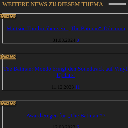
WEITERE NEWS ZU DIESEM THEMA
BATMAN
Mattson Tomlin über sein „The Batman“-Dilemma
31.08.2024
0
BATMAN
The Batman: Mondo bringt den Soundtrack auf Vinyl
Update!
11.12.2023
11
BATMAN
Award-Regen für „The Batman”!?
12.03.2023
6