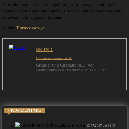
Es ist aber auch so: Ich bin auch immer froh, etwas nicht tun zu
müssen. Ich bin eigentlich immer auf der Suche nach einem Grund
zu etwas ’nein‘ sagen zu können.
Quelle:
Uproxx.com
BERND
https://www.batmannews.de
Gründer und Chefautor a.D. von
Batmannews.de. Batman-Fan seit 1987.
7 KOMMENTARE
Captain Harlock
13.07.2017 um 06:53