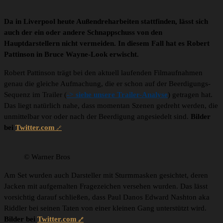
Da in Liverpool heute Außendreharbeiten stattfinden, lässt sich
auch der ein oder andere Schnappschuss von den
Hauptdarstellern nicht vermeiden. In diesem Fall hat es Robert
Pattinson in Bruce Wayne-Look erwischt.
Robert Pattinson trägt bei den aktuell laufenden Filmaufnahmen
genau die gleiche Aufmachung, die er schon auf der Beerdigungs-
Sequenz im Trailer (
-> siehe unsere Trailer-Analyse
) getragen hat.
Das liegt natürlich nahe, dass momentan Szenen gedreht werden, die
unmittelbar vor oder nach der Beerdigung angesiedelt sind.
Bilder
bei
Twitter.com
© Warner Bros
Am Set wurden auch Darsteller mit Sturmmasken gesichtet, deren
Jacken mit aufgemalten Fragezeichen versehen wurden. Das lässt
vorsichtig darauf schließen, dass Paul Danos Edward Nashton aka
Riddler bei seinen Taten von einer kleinen Gang unterstützt wird.
Bilder bei
Twitter.com