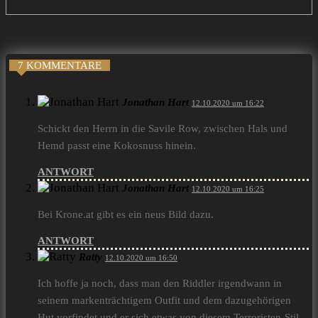
7 KOMMENTARE
Jonathan Hart
12.10.2020 um 16:22
Schickt den Herrn in die Savile Row, zwischen Hals und
Hemd passt eine Kokosnuss hinein.
ANTWORT
Jonathan Hart
12.10.2020 um 16:25
Bei Krone.at gibt es ein neus Bild dazu.
ANTWORT
Ratty
12.10.2020 um 16:50
Ich hoffe ja noch, dass man den Riddler irgendwann in
seinem markenträchtigem Outfit und dem dazugehörigen
Hut vorfindet und er sich etwas von diesem Terroristen-Stil