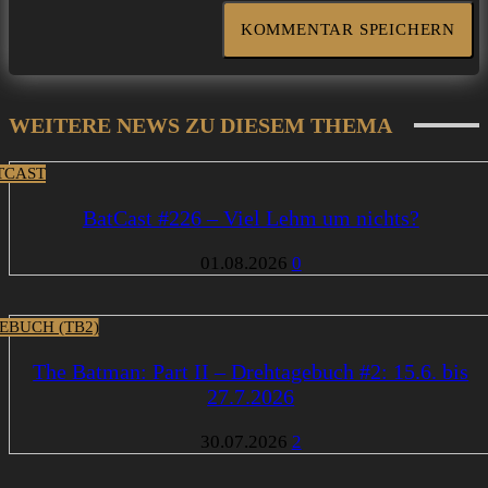
WEITERE NEWS ZU DIESEM THEMA
TCAST
BatCast #226 – Viel Lehm um nichts?
01.08.2026
0
EBUCH (TB2)
The Batman: Part II – Drehtagebuch #2: 15.6. bis
27.7.2026
30.07.2026
2