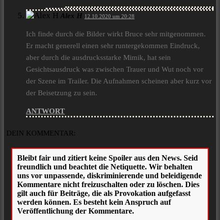
Alex H
12.10.2020 um 20:28
Ich finde durch die Bilder wirkt Bruce sehr mitgenommen.
Er macht generell einen sehr runtergekommen Eindruck,
aber durch die ausdrucksstarke Mimik, hat sein
Gesichtsausdruck was zwischen Trauer und Wut noch vor
der Szene im Trailer. Die Aufnahmen scheinen aber kurz vor
der Beisetzung zu sein.
ANTWORT
DEIN KOMMENTAR: