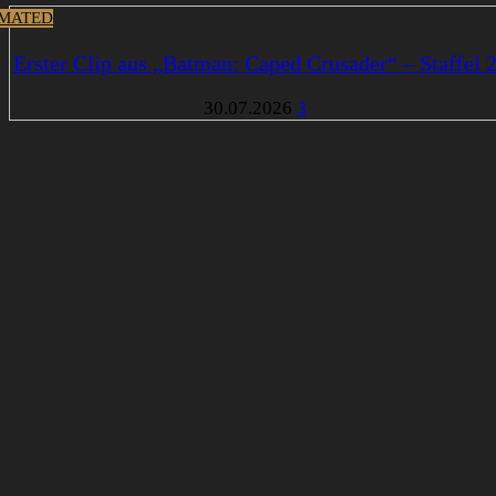
MATED
Erster Clip aus „Batman: Caped Crusader“ – Staffel 
30.07.2026
3