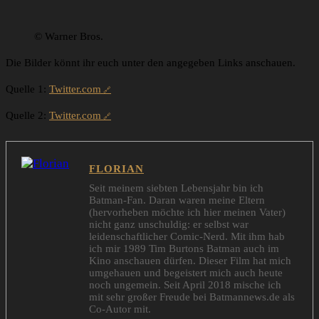
© Warner Bros.
Die Bilder könnt ihr euch unter den angegeben Links anschauen.
Quelle 1:
Twitter.com
Quelle 2:
Twitter.com
FLORIAN
Seit meinem siebten Lebensjahr bin ich
Batman-Fan. Daran waren meine Eltern
(hervorheben möchte ich hier meinen Vater)
nicht ganz unschuldig: er selbst war
leidenschaftlicher Comic-Nerd. Mit ihm hab
ich mir 1989 Tim Burtons Batman auch im
Kino anschauen dürfen. Dieser Film hat mich
umgehauen und begeistert mich auch heute
noch ungemein. Seit April 2018 mische ich
mit sehr großer Freude bei Batmannews.de als
Co-Autor mit.