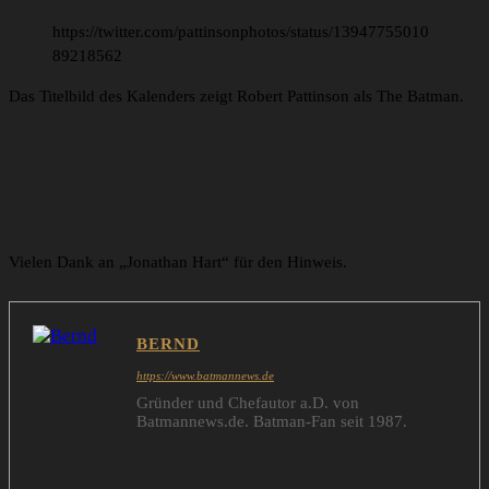
https://twitter.com/pattinsonphotos/status/13947755010
89218562
Das Titelbild des Kalenders zeigt Robert Pattinson als The Batman.
Vielen Dank an „Jonathan Hart“ für den Hinweis.
BERND
https://www.batmannews.de
Gründer und Chefautor a.D. von
Batmannews.de. Batman-Fan seit 1987.