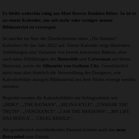
Es bleibt weiterhin ruhig um Matt Reeves Dunklen Ritter. So ist es
an einem Kalender, uns mit mehr oder weniger neuem
Bildmaterial zu versorgen.
So tauchte im Netz die Übersichtsseite eines „The Batman“-
Kalenders für das Jahr 2022 auf. Dieser Kalender zeigt illustrative
Abbildungen und Varianten von bereits bekannten Bildern, aber
auch neue Abbildungen des
Batmobils
und
Catwoman
auf ihrem
Motorrad, sowie die
Silhouette von Gotham City
. Grundsätzlich
spürt man aber förmlich die Verzweiflung des Designers, wie
Kalenderbilder mangels Bildmaterial aus dem Nichts erzeugt werden
mussten.
Begleitet werden die Kalenderblätter mit Schlagwörtern wie
„HERO“, „THE BATMAN“, „SELINA KYLE“, „UNMASK THE
TRUTH“, „VENGEANCE“, „I AM THE SHADOWS“, „MY LIFE
HAS BEEN A … CRUEL RIDDLE“.
Als gestalterisch abschließendes Element kommt auch das
neue
Batsymbol
zum Einsatz