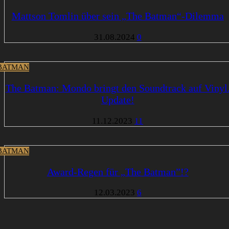
Mattson Tomlin über sein „The Batman“-Dilemma
31.08.2024
0
BATMAN
The Batman: Mondo bringt den Soundtrack auf Vinyl
Update!
11.12.2023
11
BATMAN
Award-Regen für „The Batman”!?
12.03.2023
6