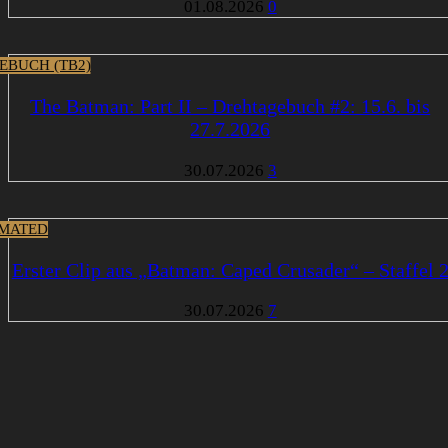
01.08.2026
0
EBUCH (TB2)
The Batman: Part II – Drehtagebuch #2: 15.6. bis
27.7.2026
30.07.2026
3
MATED
Erster Clip aus „Batman: Caped Crusader“ – Staffel 
30.07.2026
7