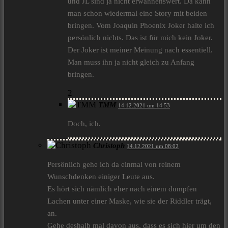
und JL sind ja nicht erwähnenswert. Da kann
man schon wiedermal eine Story mit beiden
bringen. Vom Joaquin Phoenix Joker halte ich
persönlich nichts. Das ist für mich kein Joker.
Der Joker ist meiner Meinung nach essentiell.
Man muss ihn ja nicht gleich zu Anfang
bringen.
2
TMM
14.12.2021 um 14:53
Doch, ich.
Christoph
14.12.2021 um 08:02
Persönlich gehe ich da einmal von reinem
Wunschdenken einiger Leute aus.
Es hört sich nämlich eher nach einem dumpfen
Lachen unter einer Maske, wie sie der Riddler trägt,
an.
Gehe deshalb mal davon aus, dass es sich hier um den