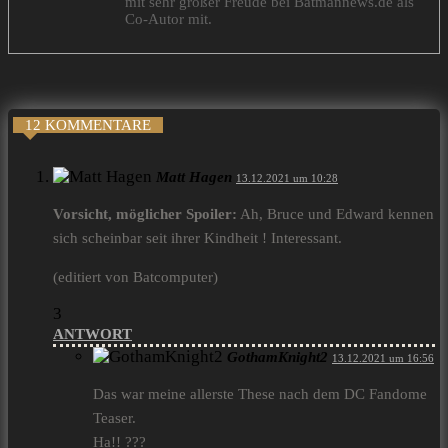
mit sehr großer Freude bei Batmannews.de als
Co-Autor mit.
12 KOMMENTARE
Matt Hagen
13.12.2021 um 10:28
Vorsicht, möglicher Spoiler:
Ah, Bruce und Edward kennen
sich scheinbar seit ihrer Kindheit ! Interessant.
(editiert von Batcomputer)
3
ANTWORT
GothamKnight2
13.12.2021 um 16:56
Das war meine allerste These nach dem DC Fandome
Teaser.
Ha!! ???