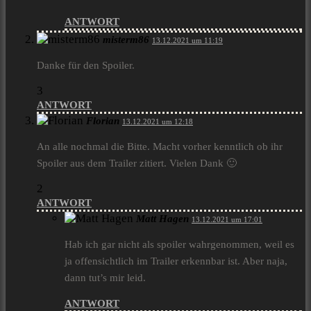
ANTWORT
misterm86
13.12.2021 um 11:19
Danke für den Spoiler.
3
ANTWORT
Florian
13.12.2021 um 12:18
An alle nochmal die Bitte. Macht vorher kenntlich ob ihr
Spoiler aus dem Trailer zitiert. Vielen Dank 🙂
2
ANTWORT
Matt Hagen
13.12.2021 um 17:01
Hab ich gar nicht als spoiler wahrgenommen, weil es
ja offensichtlich im Trailer erkennbar ist. Aber naja,
dann tut’s mir leid.
ANTWORT