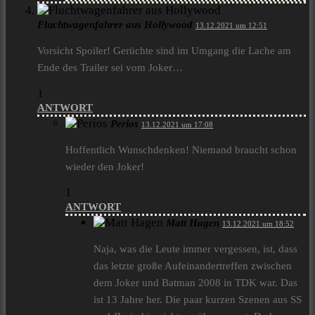
Fluchtwagenfahrer aus Hollywood
13.12.2021 um 12:51
Vorsicht Spoiler! Gerüchte sind im Umgang die Lache am
Ende des Trailer sei vom Joker…
1
ANTWORT
Perios
13.12.2021 um 17:08
Hoffentlich Wunschdenken! Niemand braucht schon
wieder den Joker!
1
ANTWORT
Matt Hagen
13.12.2021 um 18:52
Naja, was die Leute immer vergessen, ist, dass
das letzte große Aufeinandertreffen zwischen
dem Joker und Batman 2008 in TDK war. Das
ist 13 Jahre her. Die paar kurzen Szenen aus SS