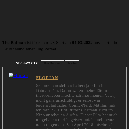
The Batman
ist für einen US-Start am
04.03.2022
anvisiert – in
Deutschland einen Tag vorher.
STICHWÖRTER
The Batman
Trailer
FLORIAN
Seit meinem siebten Lebensjahr bin ich
Batman-Fan. Daran waren meine Eltern
(hervorheben möchte ich hier meinen Vater)
nicht ganz unschuldig: er selbst war
leidenschaftlicher Comic-Nerd. Mit ihm hab
ich mir 1989 Tim Burtons Batman auch im
Kino anschauen dürfen. Dieser Film hat mich
umgehauen und begeistert mich auch heute
noch ungemein. Seit April 2018 mische ich