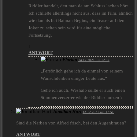
Riddler handelt, den man da am Schluss lachen hört.
Ich schließe allerdings nicht aus, dass im Film, ähnlich
wie damals bei Batman Begins, ein Teaser auf den
Joker zu sehen sein wird für eine mögliche
Fortsetzung.
1
ANTWORT
Florian
14.12.2021 um 12:32
„Persönlich gehe ich da einmal von reinem
Wunschdenken einiger Leute aus.“
Gehe ich auch. Weshalb sollte er auch einen
Stimmenverzerrer wie der Riddler nutzen ?
Jonathan Hart
13.12.2021 um 17:51
Sind die Narben von Alfred frisch, bei den Augenbrauen?
ANTWORT