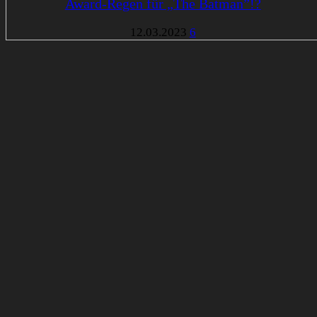
Award-Regen für „The Batman”!?
12.03.2023
6