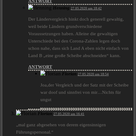
ANTWORT
Henning
27.05.2020 um 18:42
Der Ländervergleich hinkt doch generell gewaltig,
weil beide Ländern grundverschiedene
Voraussetzungen haben. Alleine die gewaltigen
Unterschiede bei den Corona-Zahlen legen doch
schon nahe, dass sich Land A eben nicht einfach von
Land B „eine große Scheibe abschneiden“ kann.
ANTWORT
Florian
27.05.2020 um 18:54
Joa,der Vergleich und der Satz mit der Scheibe
war doof und sinnfrei von mir…Nichts für
ungut
Florian
27.05.2020 um 16:41
„mal ganz abgesehen von derem eigensinnigen
Führungspersonal.“