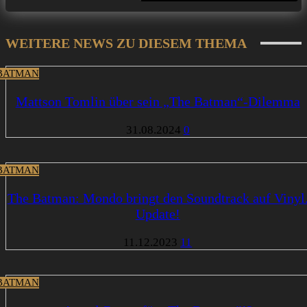
WEITERE NEWS ZU DIESEM THEMA
BATMAN
Mattson Tomlin über sein „The Batman“-Dilemma
31.08.2024
0
BATMAN
The Batman: Mondo bringt den Soundtrack auf Vinyl
Update!
11.12.2023
11
BATMAN