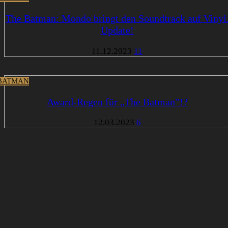
The Batman: Mondo bringt den Soundtrack auf Vinyl
Update!
11.12.2023
11
BATMAN
Award-Regen für „The Batman”!?
12.03.2023
6