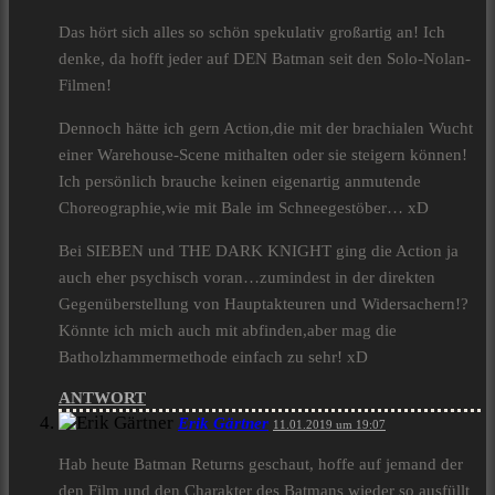
Das hört sich alles so schön spekulativ großartig an! Ich
denke, da hofft jeder auf DEN Batman seit den Solo-Nolan-
Filmen!
Dennoch hätte ich gern Action,die mit der brachialen Wucht
einer Warehouse-Scene mithalten oder sie steigern können!
Ich persönlich brauche keinen eigenartig anmutende
Choreographie,wie mit Bale im Schneegestöber… xD
Bei SIEBEN und THE DARK KNIGHT ging die Action ja
auch eher psychisch voran…zumindest in der direkten
Gegenüberstellung von Hauptakteuren und Widersachern!?
Könnte ich mich auch mit abfinden,aber mag die
Batholzhammermethode einfach zu sehr! xD
ANTWORT
Erik Gärtner
11.01.2019 um 19:07
Hab heute Batman Returns geschaut, hoffe auf jemand der
den Film und den Charakter des Batmans wieder so ausfüllt