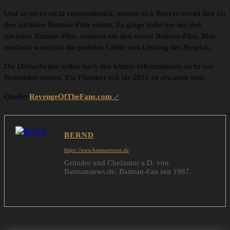
Und so sei es nicht verwunderlich, warum sich Reeves soviel Zeit für
den nächsten Batman-Film nimmt. Es ginge nicht nur um den
nächsten Batman-Film, sondern um den
neuen
Batman-Film. Man
erarbeite weiterhin die perfekte Größe und Umfang des Projekts.
Die Dreharbeiten sollen nach den letzten Informationen nicht vor
November starten. Ein Filmstart soll für 2021 zu erwarten sein.
Quelle:
RevengeOfTheFans.com
BERND
https://www.batmannews.de
Gründer und Chefautor a.D. von
Batmannews.de. Batman-Fan seit 1987.