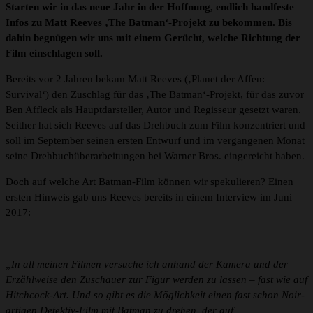
Starten wir in das neue Jahr in der Hoffnung, endlich handfeste
Infos zu Matt Reeves ‚The Batman‘-Projekt zu bekommen. Bis
dahin begnügen wir uns mit einem Gerücht, welche Richtung der
Film einschlagen soll.
Bereits vor 2 Jahren bekam Matt Reeves (‚Planet der Affen:
Survival‘) den Zuschlag für das ‚The Batman‘-Projekt, für das zuvor
Ben Affleck als Hauptdarsteller, Autor und Regisseur gesetzt waren.
Seither hat sich Reeves auf das Drehbuch zum Film konzentriert und
soll im September seinen ersten Entwurf und im vergangenen Monat
seine Drehbuchüberarbeitungen bei Warner Bros. eingereicht haben.
Doch auf welche Art Batman-Film können wir spekulieren? Einen
ersten Hinweis gab uns Reeves bereits in einem Interview im Juni
2017:
„In all meinen Filmen versuche ich anhand der Kamera und der
Erzählweise den Zuschauer zur Figur werden zu lassen – fast wie auf
Hitchcock-Art. Und so gibt es die Möglichkeit einen fast schon Noir-
artigen Detektiv-Film mit Batman zu drehen, der auf