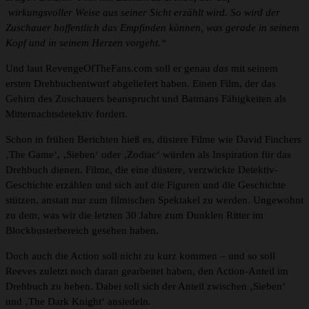
wirkungsvoller Weise aus seiner Sicht erzählt wird. So wird der
Zuschauer hoffentlich das Empfinden können, was gerade in seinem
Kopf und in seinem Herzen vorgeht.“
Und laut RevengeOfTheFans.com soll er genau
das
mit seinem
ersten Drehbuchentwurf abgeliefert haben. Einen Film, der das
Gehirn des Zuschauers beansprucht und Batmans Fähigkeiten als
Mitternachtsdetektiv fordert.
Schon in frühen Berichten hieß es, düstere Filme wie David Finchers
‚The Game‘, ‚Sieben‘ oder ‚Zodiac‘ würden als Inspiration für das
Drehbuch dienen. Filme, die eine düstere, verzwickte Detektiv-
Geschichte erzählen und sich auf die Figuren und die Geschichte
stützen, anstatt nur zum filmischen Spektakel zu werden. Ungewohnt
zu dem, was wir die letzten 30 Jahre zum Dunklen Ritter im
Blockbusterbereich gesehen haben.
Doch auch die Action soll nicht zu kurz kommen – und so soll
Reeves zuletzt noch daran gearbeitet haben, den Action-Anteil im
Drehbuch zu heben. Dabei soll sich der Anteil zwischen ‚Sieben‘
und ‚The Dark Knight‘ ansiedeln.