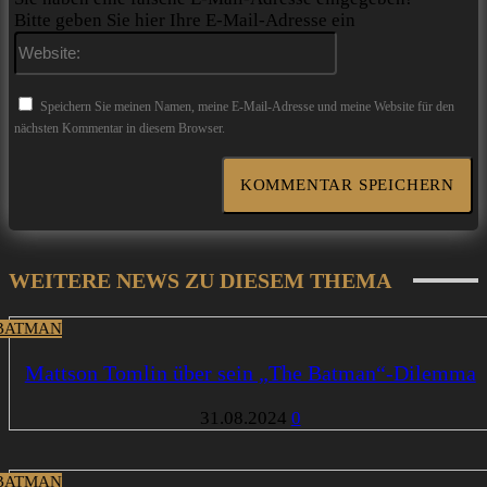
Bitte geben Sie hier Ihre E-Mail-Adresse ein
Website:
Speichern Sie meinen Namen, meine E-Mail-Adresse und meine Website für den
nächsten Kommentar in diesem Browser.
WEITERE NEWS ZU DIESEM THEMA
BATMAN
Mattson Tomlin über sein „The Batman“-Dilemma
31.08.2024
0
BATMAN