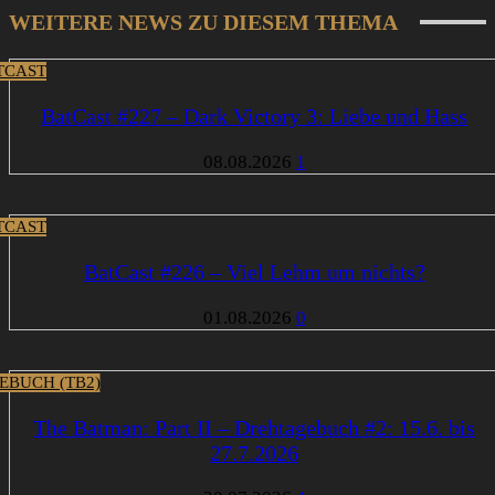
WEITERE NEWS ZU DIESEM THEMA
TCAST
BatCast #227 – Dark Victory 3: Liebe und Hass
08.08.2026
1
TCAST
BatCast #226 – Viel Lehm um nichts?
01.08.2026
0
EBUCH (TB2)
The Batman: Part II – Drehtagebuch #2: 15.6. bis
27.7.2026