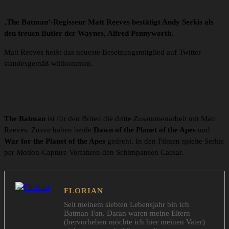
‚The Batman‘-Regisseur Matt Reeves bestätigt Andy Serkis als
den treuen Butler der Waynes, Alfred Pennyworth.
Matt Reeves heißt das neueste Besetzungsmitglied auf Twitter
standesgemäß willkommen.
The Batman
ist für den Briten die dritte Zusammenarbeit mit Matt
Reeves. Zuvor haben beide
Dawn of the Planet of the Apes
und
War for the Planet of the Apes
gedreht. In den Filmen spielte Serkis
per Motion-Capture Verfahren den Schimpansen Caesar.
FLORIAN
Seit meinem siebten Lebensjahr bin ich
Batman-Fan. Daran waren meine Eltern
(hervorheben möchte ich hier meinen Vater)