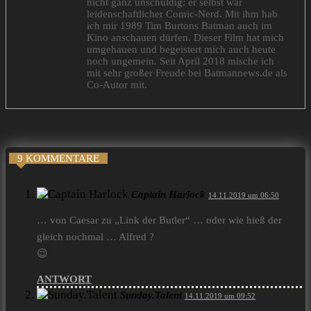
nicht ganz unschuldig: er selbst war
leidenschaftlicher Comic-Nerd. Mit ihm hab
ich mir 1989 Tim Burtons Batman auch im
Kino anschauen dürfen. Dieser Film hat mich
umgehauen und begeistert mich auch heute
noch ungemein. Seit April 2018 mische ich
mit sehr großer Freude bei Batmannews.de als
Co-Autor mit.
9 KOMMENTARE
Captain Harlock
14.11.2019 um 06:50
… von Caesar zu „Link der Butler“ … oder wie hieß der
gleich nochmal … Alfred ?
😉
ANTWORT
Sunday.Talent
14.11.2019 um 09:52