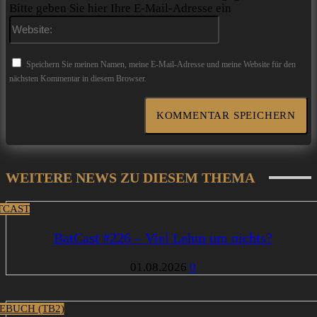
Bitte geben Sie hier Ihre E-Mail-Adresse ein
Website:
Speichern Sie meinen Namen, meine E-Mail-Adresse und meine Website für den
nächsten Kommentar in diesem Browser.
WEITERE NEWS ZU DIESEM THEMA
TCAST
BatCast #226 – Viel Lehm um nichts?
01.08.2026
0
EBUCH (TB2)