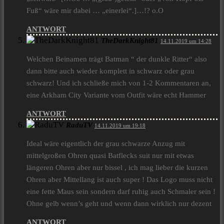
Fuß“ wäre mir dabei … „einerlei“.]…!? o.O
ANTWORT
TheDarkKnight81
14.11.2019 um 14:28
Welchen Beinamen trägt Batman “ der dunkle Ritter“ also
dann bitte auch wieder komplett in schwarz oder grau
schwarz! Und ich schließe mich von 1-2 Kommentaren an,
eine Arkham City Variante vom Outfit wäre echt Hammer
ANTWORT
RaduTV
14.11.2019 um 19:18
Ideal wäre eigentlich der grau schwarze Anzug mit
mittelgroßen Ohren quasi Batflecks suit nur mit etwas
längeren Ohren aber nur bissel , ich mag lieber die kurzen
Ohren aber Mittellang ist auch super ! Das Logo muss nicht
eine fette Maus sein sondern darf ruhig auch Schmaler sein !
Ohne gelb wenn’s geht und wenn dann wirklich nur dezent
ANTWORT