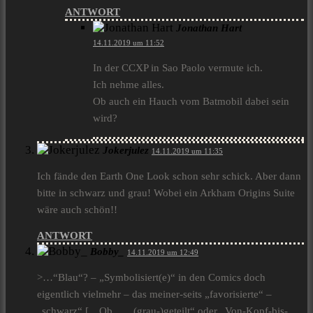
ANTWORT
Jonathan Hart
14.11.2019 um 11:52
In der CCXP in Sao Paolo vermute ich.
Ich nehme alles.
Ob auch ein Hauch vom Batmobil dabei sein
wird?
Jokerjulez
14.11.2019 um 11:35
Ich fände den Earth One Look schon sehr schick. Aber dann
bitte in schwarz und grau! Wobei ein Arkham Origins Suite
wäre auch schön!!
ANTWORT
Bobby_
14.11.2019 um 12:49
>…“Blau“? – „Symbolisiert(e)“ in den Comics doch
eigentlich vielmehr – das meiner-seits „favorisierte“ –
„schwarz“ […Ob … „(grau-)geteilt“ oder „Von-Kopf-bis-