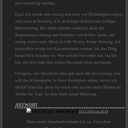
hier schwierig werden.
Egal, ich würde den Anzug erst kurz vor Drehbeginn zeigen
und zwar in Kontext, d.h. in fertiger Kulisse mit richtiger
Beleuchtung. Bis dahin könnte vielleicht auch der
Regenbogen-Anzug mit Anleihen von Kelley Jones, der
einzig wahre sein. Musical trifft Horror. Keine Ahnung. Ich
persönlich werde mit Kommentaren warten, bis das Ding
tatsächlich draußen ist. Wer welche Favoriten hat, bla bla
bla, der lese bitte den ersten Abschnitt oben nochmals.
Übrigens, der Abschnitt oben gilt auch für das Casting. Ich
will die Schauspieler in ihren Kostümen sehen, bevor ich
Beifall klatsche, denn für mich sind zurzeit mehr Nieten als
Treffer im Topf. Ist aber bloß meine Meinung.
ANTWORT
Matt Hagen
14.11.2019 um 20:59
Dem ersten Abschnitt stimme ich zu. Und ohne