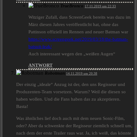
TrueBronco
17.11.2019 um 22:33
Witziger Zufall, dass ScreenGeek bereits was dazu im
März diesen Jahres veröffentlicht hat, ohne das
Pattinson offiziell im Rennen and neuer Batman war
https://www.screengeek.net/2019/03/18/the-batman-
batsuit-leak/
Auch interessant wegen den „weißen Augen“
ANTWORT
Robotman
14.11.2019 um 20:38
Der einzig „ideale“ Anzug ist der, den uns Regisseur und
Produzenten-Team vorsetzen. Warum? Weil die diesen so
haben wollen. Und die Fans haben das zu akzeptieren.
Basta!
Was ähnliches lief doch auch mit dem neuen Sonic-Film,
oder? Aber da schwenkte der Regisseur ziemlich schnell um,
nach dem der erste Trailer raus war. Ja, ich weiß, das könnte