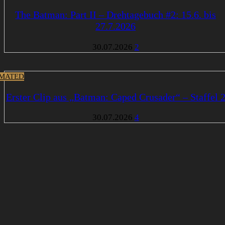
The Batman: Part II – Drehtagebuch #2: 15.6. bis
27.7.2026
30.07.2026
2
MATED
Erster Clip aus „Batman: Caped Crusader“ – Staffel 
30.07.2026
4