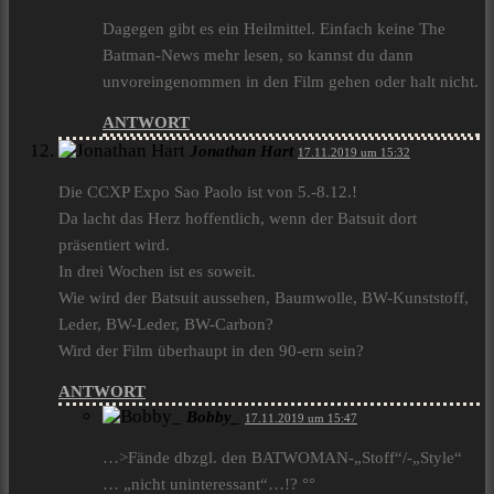
Dagegen gibt es ein Heilmittel. Einfach keine The
Batman-News mehr lesen, so kannst du dann
unvoreingenommen in den Film gehen oder halt nicht.
ANTWORT
Jonathan Hart
17.11.2019 um 15:32
Die CCXP Expo Sao Paolo ist von 5.-8.12.!
Da lacht das Herz hoffentlich, wenn der Batsuit dort
präsentiert wird.
In drei Wochen ist es soweit.
Wie wird der Batsuit aussehen, Baumwolle, BW-Kunststoff,
Leder, BW-Leder, BW-Carbon?
Wird der Film überhaupt in den 90-ern sein?
ANTWORT
Bobby_
17.11.2019 um 15:47
…>Fände dbzgl. den BATWOMAN-„Stoff“/-„Style“
… „nicht uninteressant“…!? °°