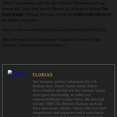
„West“-Anmerkung wohl nur der schnellen Veranschaulichung
dienen soll. Nach dem kurzen Einsatz in Christopher Nolans
The
Dark Knight
soll man sich auch wieder an
weißen Sehschlitzen
bei
der Maske versuchen.
https://twitter.com/TheComixKid/status/1194339325372055552
Wie sieht euer idealer Batsuit aus? Komplett schwarz? Grau-
Schwarz? Oder tatsächlich Grau-Blau?
FLORIAN
Seit meinem siebten Lebensjahr bin ich
Batman-Fan. Daran waren meine Eltern
(hervorheben möchte ich hier meinen Vater)
nicht ganz unschuldig: er selbst war
leidenschaftlicher Comic-Nerd. Mit ihm hab
ich mir 1989 Tim Burtons Batman auch im
Kino anschauen dürfen. Dieser Film hat mich
umgehauen und begeistert mich auch heute