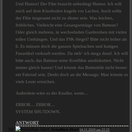
Und Humor! Der Film braucht unbedingt Humor. Ich will
mich auf dem Kinoboden kugeln vor Lachen. Auch sollte
der Film insgesamt nicht zu düster sein. Was leichtes,
fröhliches. Vielleicht eine Gesangseinlage von Batman?
Oder gleich mehrere, in wechselnden Garderoben mit vielen
tollen Umhängen. Und das FSK-Siegel? Bitte nicht höher als
6. Es müssen doch die ganzen Spielsachen und lustigen
Fanartikel verkauft werden. Da steh‘ ich mega drauf. Ich will
bitte auch, das Batman seine Konflikte ausdiskutiert. Nicht
immer gleich hauen! Und könnte das Batmobile nicht besser
ein Fahrrad sein. Denkt doch an die Message. Man könnte so
viele Leute erreichen.
Außerdem wäre es der Knaller, wenn…
ERROR… ERROR…
SYSTEM SHUTDOWN.
ANTWORT
Jonathan Hart
14.11.2019 um 22:25