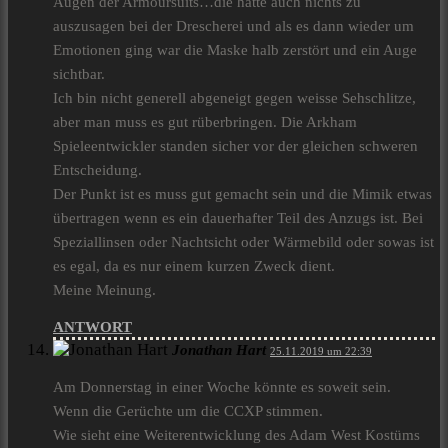
Augen der Armoursuits…die hatte auch nichts zu
auszusagen bei der Drescherei und als es dann wieder um
Emotionen ging war die Maske halb zerstört und ein Auge
sichtbar.
Ich bin nicht generell abgeneigt gegen weisse Sehschlitze,
aber man muss es gut rüberbringen. Die Arkham
Spieleentwickler standen sicher vor der gleichen schweren
Entscheidung.
Der Punkt ist es muss gut gemacht sein und die Mimik etwas
übertragen wenn es ein dauerhafter Teil des Anzugs ist. Bei
Speziallinsen oder Nachtsicht oder Wärmebild oder sowas ist
es egal, da es nur einem kurzen Zweck dient.
Meine Meinung.
ANTWORT
Jonathan Hart
25.11.2019 um 22:39
Am Donnerstag in einer Woche könnte es soweit sein.
Wenn die Gerüchte um die CCXP stimmen.
Wie sieht eine Weiterentwicklung des Adam West Kostüms