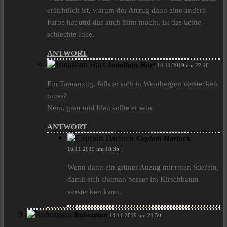
ersichtlich ist, warum der Anzug dann eine andere
Farbe hat und das auch Sinn macht, ist das keine
schlechte Idee.
ANTWORT
Jonathan Hart
14.11.2019 um 22:16
Ein Tarnanzug, falls er sich in Weinbergen verstecken
muss?
Nein, grau und blau sollte er sein.
ANTWORT
Captain Harlock
16.11.2019 um 10:35
Wenn dann ein grüner Anzug mit roten Stiefeln,
damit sich Batman besser im Kirschbaum
verstecken kann.
Robotman
14.11.2019 um 21:50