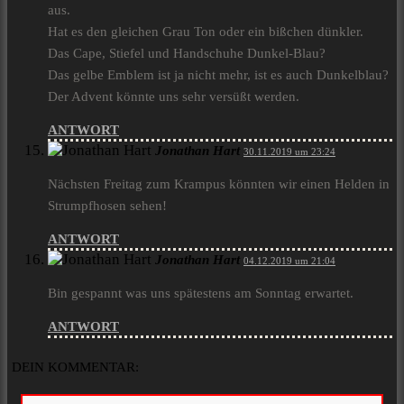
aus.
Hat es den gleichen Grau Ton oder ein bißchen dünkler.
Das Cape, Stiefel und Handschuhe Dunkel-Blau?
Das gelbe Emblem ist ja nicht mehr, ist es auch Dunkelblau?
Der Advent könnte uns sehr versüßt werden.
ANTWORT
Jonathan Hart
30.11.2019 um 23:24
Nächsten Freitag zum Krampus könnten wir einen Helden in
Strumpfhosen sehen!
ANTWORT
Jonathan Hart
04.12.2019 um 21:04
Bin gespannt was uns spätestens am Sonntag erwartet.
ANTWORT
DEIN KOMMENTAR: