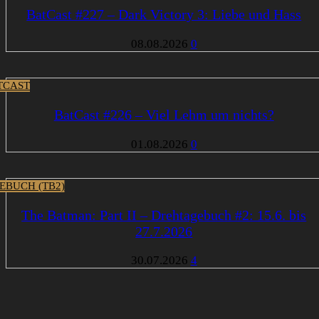
BatCast #227 – Dark Victory 3: Liebe und Hass
08.08.2026
0
TCAST
BatCast #226 – Viel Lehm um nichts?
01.08.2026
0
EBUCH (TB2)
The Batman: Part II – Drehtagebuch #2: 15.6. bis
27.7.2026
30.07.2026
4