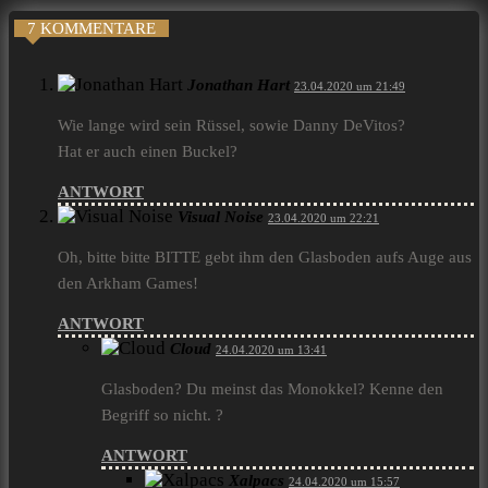
7 KOMMENTARE
Jonathan Hart
23.04.2020 um 21:49
Wie lange wird sein Rüssel, sowie Danny DeVitos?
Hat er auch einen Buckel?
ANTWORT
Visual Noise
23.04.2020 um 22:21
Oh, bitte bitte BITTE gebt ihm den Glasboden aufs Auge aus
den Arkham Games!
ANTWORT
Cloud
24.04.2020 um 13:41
Glasboden? Du meinst das Monokkel? Kenne den
Begriff so nicht. ?
ANTWORT
Xalpacs
24.04.2020 um 15:57