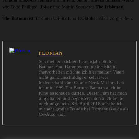
Pinguin Make-up verantwortlich sein. Seine Filmvita umfasst Werke
wie Todd Phillips‘
Joker
und Martin Scorseses
The Irishman
.
The Batman
ist für einen US-Start am 1.Oktober 2021 vorgesehen.
FLORIAN
Seit meinem siebten Lebensjahr bin ich
Batman-Fan. Daran waren meine Eltern
(hervorheben möchte ich hier meinen Vater)
nicht ganz unschuldig: er selbst war
leidenschaftlicher Comic-Nerd. Mit ihm hab
ich mir 1989 Tim Burtons Batman auch im
Kino anschauen dürfen. Dieser Film hat mich
umgehauen und begeistert mich auch heute
noch ungemein. Seit April 2018 mische ich
mit sehr großer Freude bei Batmannews.de als
Co-Autor mit.