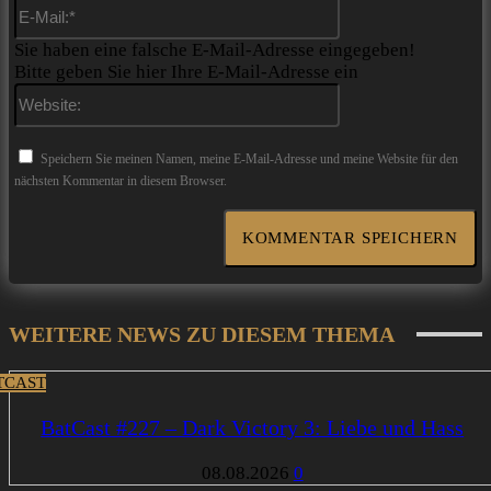
E-
Mail:*
Sie haben eine falsche E-Mail-Adresse eingegeben!
Bitte geben Sie hier Ihre E-Mail-Adresse ein
Website:
Speichern Sie meinen Namen, meine E-Mail-Adresse und meine Website für den
nächsten Kommentar in diesem Browser.
WEITERE NEWS ZU DIESEM THEMA
TCAST
BatCast #227 – Dark Victory 3: Liebe und Hass
08.08.2026
0