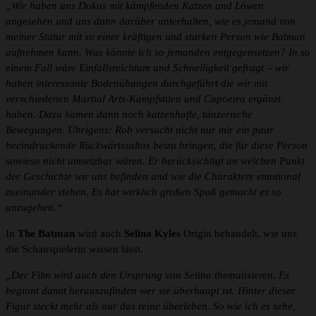
„Wir haben uns Dokus mit kämpfenden Katzen und Löwen
angesehen und uns dann darüber unterhalten, wie es jemand von
meiner Statur mit so einer kräftigen und starken Person wie Batman
aufnehmen kann. Was könnte ich so jemanden entgegensetzen? In so
einem Fall wäre Einfallsreichtum und Schnelligkeit gefragt – wir
haben interessante Bodenübungen durchgeführt die wir mit
verschiedenen Martial Arts-Kampfstilen und Capoeira ergänzt
haben. Dazu kamen dann noch katzenhafte, tänzerische
Bewegungen. Übrigens: Rob versucht nicht nur mir ein paar
beeindruckende Rückwärtssaltos beizu bringen, die für diese Person
sowieso nicht umsetzbar wären. Er berücksichtigt an welchen Punkt
der Geschichte wir uns befinden und wie die Charaktere emotional
zueinander stehen. Es hat wirklich großen Spaß gemacht es so
anzugehen.“
In
The Batman
wird auch
Selina Kyles
Origin behandelt, wie uns
die Schauspielerin wissen lässt.
„Der Film wird auch den Ursprung von Selina thematisieren. Es
beginnt damit herauszufinden wer sie überhaupt ist. Hinter dieser
Figur steckt mehr als nur das reine überleben. So wie ich es sehe,