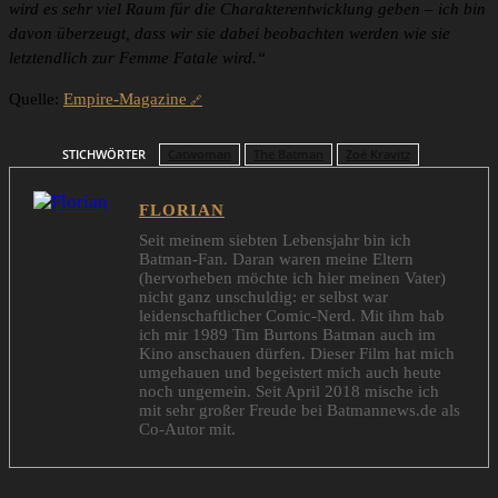
wird es sehr viel Raum für die Charakterentwicklung geben – ich bin
davon überzeugt, dass wir sie dabei beobachten werden wie sie
letztendlich zur Femme Fatale wird.“
Quelle:
Empire-Magazine
STICHWÖRTER
Catwoman
The Batman
Zoë Kravitz
FLORIAN
Seit meinem siebten Lebensjahr bin ich
Batman-Fan. Daran waren meine Eltern
(hervorheben möchte ich hier meinen Vater)
nicht ganz unschuldig: er selbst war
leidenschaftlicher Comic-Nerd. Mit ihm hab
ich mir 1989 Tim Burtons Batman auch im
Kino anschauen dürfen. Dieser Film hat mich
umgehauen und begeistert mich auch heute
noch ungemein. Seit April 2018 mische ich
mit sehr großer Freude bei Batmannews.de als
Co-Autor mit.