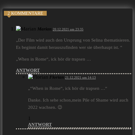
2 KOMMENTARE
Marian
20.12.2021 um 23:35
„Der Film wird auch den Ursprung von Selina thematisieren.
Es beginnt damit herauszufinden wer sie überhaupt ist. “
„When in Rome“, ick hör dir trapsen …
ANTWORT
Florian
21.12.2021 um 14:13
„“When in Rome“, ick hör dir trapsen …“
Danke. Ich sehe schon,mein Pile of Shame wird auch
2022 wachsen. 😉
1
ANTWORT