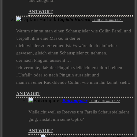
überzeugend!
ANTWORT
Captain Harlock
07.10.2020 um 17:21
Warum nimmt man einen Schauspieler wie Collin Farell und
verpaßt ihm eine Maske, in der er
nicht wieder zu erkennen ist. Es wäre doch einfacher
gewesen, gleich einen Schauspieler zu nehmen,
der nach Pinguin aussieht …
Ich vermute, daß der Pinguin vielleicht erst durch einen
„Unfall“ oder so nach Pinguin aussieht und
mann in einer Rückblende Collin, wie man ihn kennt, sieht.
ANTWORT
Batcomputer
07.10.2020 um 17:22
Vielleicht weil es Reeves um Farells Schauspieltalent
ging, anstatt um seine Optik?
ANTWORT