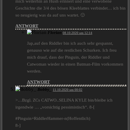
mich weiterhin an Hush erinnert und eine verwobene
Geschichte die 3/4 des bösen Kleeblattes verbindet… ich bin
so neugierig was da auf uns wartet. 🙂
ANTWORT
Florian
08.10.2020 um 12:14
Jap,auf den Riddler bin ich auch sehr gespannt,
genauso wie auf die restlichen Schurken. Ich freu
mich drauf, dass der Pinguin, der Riddler und
Catwoman wieder in einen Batman-Film vorkommen
werden.
ANTWORT
Bobby_
11.10.2020 um 00:02
>…Bzgl. ZCs CATWO..SELINA KYLE bin/bleibe ich
irgendwie … „vorsichtig pessimistisch“. 8-[
#Pinguin+RiddlerHammer-n(Hoffentlich)
8-]