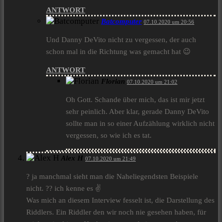
ANTWORT
Batcomputer
07.10.2020 um 20:56
Und Danny DeVito nicht zu vergessen, der auch
schon mal in die Richtung was gemacht hat 😉
ANTWORT
Florian
07.10.2020 um 21:02
Oh Gott. Schande über mich, das ist mir jetzt
sehr peinlich. Aber klar, gerade Danny DeVito
sollte man in so einer Aufzählung wirklich nicht
vergessen, so wie ich es tat.
Alex H
07.10.2020 um 21:49
? ja manchmal sieht man die Naheliegendsten Beispiele
nicht. ?? ich kenne es ✌️
Was mich an diesem Interview fesselt ist, die Darstellung des
Riddlers. Ein Riddler den wir noch nie gesehen haben, für