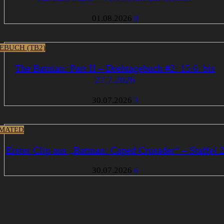
01.08.2026
0
EBUCH (TB2)
The Batman: Part II – Drehtagebuch #2: 15.6. bis
27.7.2026
30.07.2026
3
MATED
Erster Clip aus „Batman: Caped Crusader“ – Staffel 
30.07.2026
6