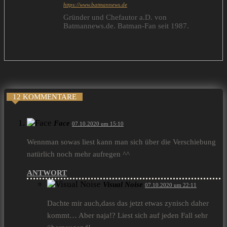
https://www.batmannews.de
Gründer und Chefautor a.D. von
Batmannews.de. Batman-Fan seit 1987.
12 KOMMENTARE
Face
07.10.2020 um 15:10
Wennman sowas liest kann man sich über die Verschiebung
natürlich noch mehr aufregen ^^
ANTWORT
Visual Noise
07.10.2020 um 22:11
Dachte mir auch,dass das jetzt etwas zynisch daher
kommt… Aber naja!? Liest sich auf jeden Fall sehr