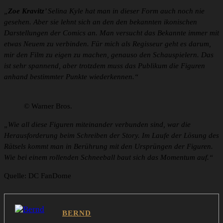
„
Zoe Kravitz
’ Selina Kyle hat man in dieser Form auch noch nie
gesehen. Aber sie lehnt sich an den den bekannten ikonischen
Darstellungen der Comics an. Man versucht das Bekannte immer mit
etwas Neuem zu verbinden. Für mich als Regisseur geht es darum,
mir den Film zu eigen zu machen, genauso den Schauspielern. Das
ist sehr spannend, aber trotzdem muss das Publikum die Figuren
anhand bestimmter Punkte wiederkennen.“
© Warner Bros.
„Wie all diese Figuren miteinander verbunden sind, war die
Herausforderung beim Schreiben der Story. Im Laufe der Lösung des
Rätsels kommt man in Berührung mit den Ursprüngen der Figuren.
Wie bei einem rollenden Schneeball baut sich das Momentum auf.“
Quelle: DC FanDome
BERND