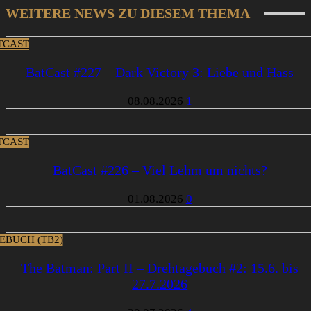
WEITERE NEWS ZU DIESEM THEMA
TCAST
BatCast #227 – Dark Victory 3: Liebe und Hass
08.08.2026
1
TCAST
BatCast #226 – Viel Lehm um nichts?
01.08.2026
0
EBUCH (TB2)
The Batman: Part II – Drehtagebuch #2: 15.6. bis
27.7.2026