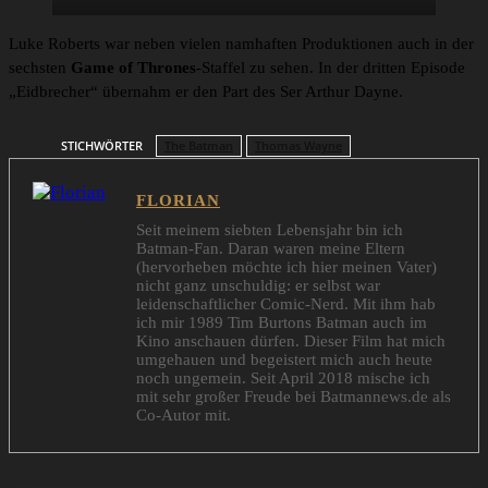
Luke Roberts war neben vielen namhaften Produktionen auch in der
sechsten
Game of Thrones
-Staffel zu sehen. In der dritten Episode
„Eidbrecher“ übernahm er den Part des Ser Arthur Dayne.
STICHWÖRTER
The Batman
Thomas Wayne
FLORIAN
Seit meinem siebten Lebensjahr bin ich
Batman-Fan. Daran waren meine Eltern
(hervorheben möchte ich hier meinen Vater)
nicht ganz unschuldig: er selbst war
leidenschaftlicher Comic-Nerd. Mit ihm hab
ich mir 1989 Tim Burtons Batman auch im
Kino anschauen dürfen. Dieser Film hat mich
umgehauen und begeistert mich auch heute
noch ungemein. Seit April 2018 mische ich
mit sehr großer Freude bei Batmannews.de als
Co-Autor mit.