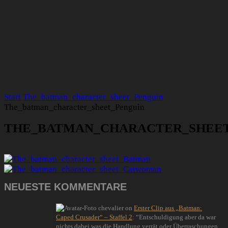
Start
The_batman_character_sheet_Penguin
The_batman_character_sheet_Penguin
THE_BATMAN_CHARACTER_SHEET
NEUESTE KOMMENTARE
chevalier
on
Erster Clip aus „Batman:
Caped Crusader“ – Staffel 2
: “
Entschuldigung aber da war
nichts dabei was die Handlung verrät oder Überraschungen