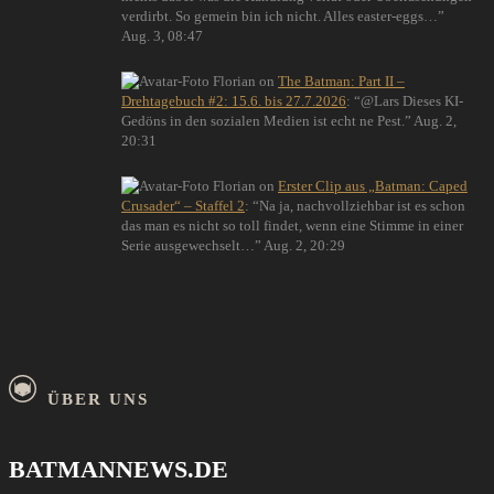
verdirbt. So gemein bin ich nicht. Alles easter-eggs…
”
Aug. 3, 08:47
Florian
on
The Batman: Part II –
Drehtagebuch #2: 15.6. bis 27.7.2026
: “
@Lars Dieses KI-
Gedöns in den sozialen Medien ist echt ne Pest.
”
Aug. 2,
20:31
Florian
on
Erster Clip aus „Batman: Caped
Crusader“ – Staffel 2
: “
Na ja, nachvollziehbar ist es schon
das man es nicht so toll findet, wenn eine Stimme in einer
Serie ausgewechselt…
”
Aug. 2, 20:29
ÜBER UNS
BATMANNEWS.DE