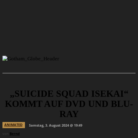
„SUICIDE SQUAD ISEKAI“
KOMMT AUF DVD UND BLU-
RAY
ANIMATED
Samstag, 3. August 2024 @ 19:49
von
Bernd