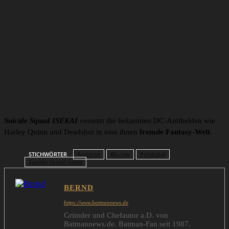
Suicide Squad ISEKAI
versetzt die bekannten DC-Antihelden wie
Harley Quinn und Deadshot in eine ihnen
fremde Fantasy-Welt
.
STICHWÖRTER
Aniverse
Blu-ray
Polyband
Suicide Squad Isekai
BERND
https://www.batmannews.de
Gründer und Chefautor a.D. von
Batmannews.de. Batman-Fan seit 1987.