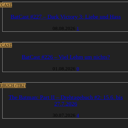
TCAST
BatCast #227 – Dark Victory 3: Liebe und Hass
08.08.2026
1
TCAST
BatCast #226 – Viel Lehm um nichts?
01.08.2026
0
EBUCH (TB2)
The Batman: Part II – Drehtagebuch #2: 15.6. bis
27.7.2026
30.07.2026
4