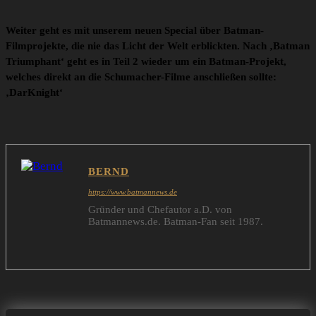
Weiter geht es mit unserem neuen Special über Batman-
Filmprojekte, die nie das Licht der Welt erblickten. Nach ‚Batman
Triumphant‘ geht es in Teil 2 wieder um ein Batman-Projekt,
welches direkt an die Schumacher-Filme anschließen sollte:
‚DarKnight‘
BERND
https://www.batmannews.de
Gründer und Chefautor a.D. von
Batmannews.de. Batman-Fan seit 1987.