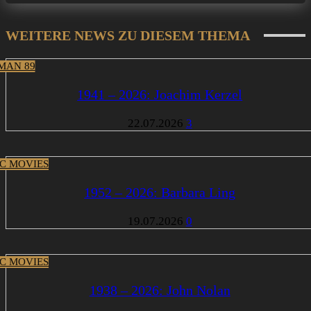
WEITERE NEWS ZU DIESEM THEMA
MAN 89
1941 – 2026: Joachim Kerzel
22.07.2026
3
IC MOVIES
1952 – 2026: Barbara Ling
19.07.2026
0
IC MOVIES
1938 – 2026: John Nolan