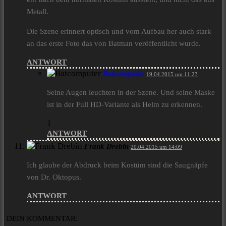
Metall.
Die Szene erinnert optisch und vom Aufbau her auch stark
an das erste Foto das von Batman veröffentlicht wurde.
ANTWORT
Batcomputer
19.04.2015 um 11:23
Seine Augen leuchten in der Szene. Und seine Maske
ist in der Full HD-Variante als Helm zu erkennen.
1
ANTWORT
Frank Drebin
20.04.2015 um 14:09
Ich glaube der Abdruck beim Kostüm sind die Saugnäpfe
von Dr. Oktopus.
ANTWORT
DEIN KOMMENTAR: