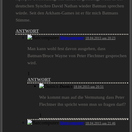
deutschen Synchro David Nathan wieder Batman sprechen
würde. Seit den Arkham-Games ist er für mich Batmans
Stimme.
ANTWORT
Batcomputer
18.04.2015 um 20:23
Man kann wohl fest davon ausgehen, dass
Batman/Bruce Wayne von Peter Flechtner gesprochen
wird.
1
ANTWORT
Danics
18.04.2015 um 20:51
Wie kommt man auf die Vermutung dass Peter
Flechtner ihn spricht wenn msn so fragen darf?
1
Batcomputer
18.04.2015 um 21:46