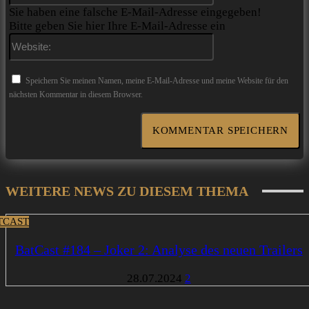
Sie haben eine falsche E-Mail-Adresse eingegeben!
Bitte geben Sie hier Ihre E-Mail-Adresse ein
Website:
Speichern Sie meinen Namen, meine E-Mail-Adresse und meine Website für den
nächsten Kommentar in diesem Browser.
WEITERE NEWS ZU DIESEM THEMA
TCAST
BatCast #184 – Joker 2: Analyse des neuen Trailers
28.07.2024
2