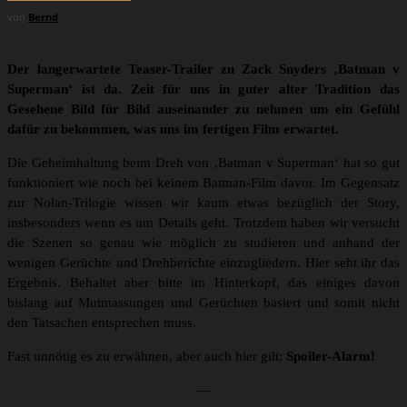
von
Bernd
Der langerwartete Teaser-Trailer zu Zack Snyders ‚Batman v
Superman‘ ist da. Zeit für uns in guter alter Tradition das
Gesehene Bild für Bild auseinander zu nehmen um ein Gefühl
dafür zu bekommen, was uns im fertigen Film erwartet.
Die Geheimhaltung beim Dreh von ‚Batman v Superman‘ hat so gut
funktioniert wie noch bei keinem Batman-Film davor. Im Gegensatz
zur Nolan-Trilogie wissen wir kaum etwas bezüglich der Story,
insbesonders wenn es um Details geht. Trotzdem haben wir versucht
die Szenen so genau wie möglich zu studieren und anhand der
wenigen Gerüchte und Drehberichte einzugliedern. Hier seht ihr das
Ergebnis. Behaltet aber bitte im Hinterkopf, das einiges davon
bislang auf Mutmassungen und Gerüchten basiert und somit nicht
den Tatsachen entsprechen muss.
Fast unnötig es zu erwähnen, aber auch hier gilt:
Spoiler-Alarm!
––