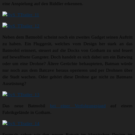
eine Anspielung auf den Riddler erkennen.
Neben dem Batmobil scheint noch ein zweites Gadget seinen Auftritt
zu haben. Ein Fluggerät, welches vom Design her stark an das
Batmobil erinnert, steuert auf die Docks von Gotham zu und feuert
auf bewaffnete Gangster. Doch handelt es sich dabei um ein Batwing
oder um eine Drohne? Ältere Gerüchte behaupteten, Batman würde
nur noch aus dem Batcave heraus operieren und per Drohnen über
die Stadt wachen. Oder gehört diese Drohne gar nicht zu Batmans
Ausrüstung?
Das neue Batmobil
bei einer Verfolgungsjagd
auf einem
Fabrikgelände in Gotham.
Erstmals sehen wir den neuen Batsuit im klassischen Design im