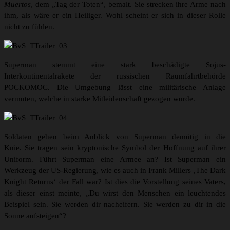
Muertos
, dem „Tag der Toten“, bemalt. Sie strecken ihre Arme nach
ihm, als wäre er ein Heiliger. Wohl scheint er sich in dieser Rolle
nicht zu fühlen.
Superman stemmt eine stark beschädigte Sojus-
Interkontinentalrakete der russischen Raumfahrtbehörde
POCKOMOC. Die Umgebung lässt eine militärische Anlage
vermuten, welche in starke Mitleidenschaft gezogen wurde.
Soldaten gehen beim Anblick von Superman demütig in die
Knie. Sie tragen sein kryptonische Symbol der Hoffnung auf ihrer
Uniform. Führt Superman eine Armee an? Ist Superman ein
Werkzeug der US-Regierung, wie es auch in Frank Millers ‚The Dark
Knight Returns‘ der Fall war? Ist dies die Vorstellung seines Vaters,
als dieser einst meinte, „Du wirst den Menschen ein leuchtendes
Beispiel sein. Sie werden dir nacheifern. Sie werden zu dir in die
Sonne aufsteigen“?