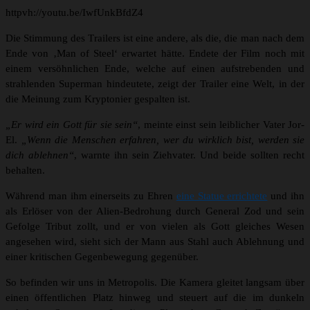
httpvh://youtu.be/IwfUnkBfdZ4
Die Stimmung des Trailers ist eine andere, als die, die man nach dem
Ende von ‚Man of Steel‘ erwartet hätte. Endete der Film noch mit
einem versöhnlichen Ende, welche auf einen aufstrebenden und
strahlenden Superman hindeutete, zeigt der Trailer eine Welt, in der
die Meinung zum Kryptonier gespalten ist.
„Er wird ein Gott für sie sein“
, meinte einst sein leiblicher Vater Jor-
El.
„Wenn die Menschen erfahren, wer du wirklich bist, werden sie
dich ablehnen“
, warnte ihn sein Ziehvater. Und beide sollten recht
behalten.
Während man ihm einerseits zu Ehren
eine Statue errichtete
und ihn
als Erlöser von der Alien-Bedrohung durch General Zod und sein
Gefolge Tribut zollt, und er von vielen als Gott gleiches Wesen
angesehen wird, sieht sich der Mann aus Stahl auch Ablehnung und
einer kritischen Gegenbewegung gegenüber.
So befinden wir uns in Metropolis. Die Kamera gleitet langsam über
einen öffentlichen Platz hinweg und steuert auf die im dunkeln