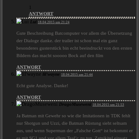
1
ANTWORT
Lui
18.04.2015 um 21:24
Gute Beschreibung Batcomputer vor allem die Übersetzung
der Dialoge danke. der trailer ist schon mal ein ganz
besonderes gusterstück bin echt beeindruckt von den ersten
Bildern das macht sooooo Bock auf den film
ANTWORT
lil'wayne
18.04.2015 um 21:44
Echt gute Analyse. Danke!
ANTWORT
DragoMuseweni
18.04.2015 um 21:53
Ja Batman mit Gewehr so wie die Imitationen in TDK fehlt
nur Shotgun und Uzzi, die Batman Rüstung sieht seltsam
aus, und wenn Superman der „Falsche Gott“ ist bekommt er
es mit SG1 und vor allem Teal’c zu tun, Zatnikitel einsatz.