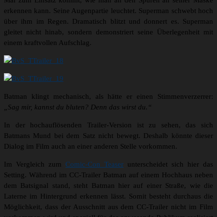
Mal zum Einsatz kommt, wie man an den Spuren an seiner Maske
erkennen kann. Seine Augenpartie leuchtet. Superman schwebt hoch
über ihm im Regen. Dramatisch blitzt und donnert es. Superman
gleitet nicht hinab, sondern demonstriert seine Überlegenheit mit
einem kraftvollen Aufschlag.
Batman klingt mechanisch, als hätte er einen Stimmenverzerrer:
„Sag mir, kannst du bluten? Denn das wirst du.“
In der hochauflösenden Trailer-Version ist zu sehen, das sich
Batmans Mund bei dem Satz nicht bewegt. Deshalb könnte dieser
Dialog im Film auch an einer anderen Stelle vorkommen.
Im Vergleich zum
Comic-Con Teaser
unterscheidet sich hier das
Setting. Während im CC-Trailer Batman auf einem Hochhaus neben
dem Batsignal stand, steht Batman hier auf einer Straße, wie die
Laterne im Hintergrund erkennen lässt. Somit besteht durchaus die
Möglichkeit, dass der Ausschnitt aus dem CC-Trailer nicht im Film