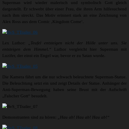
Superman wird wieder malerisch und symbolisch Gott gleich
dargestellt. Er schwebt über einer Frau, die ihren Arm hilfesuchend
nach ihm streckt. Das Motiv erinnert stark an eine Zeichnung von
Alex Ross aus dem Comic ‚Kingdom Come‘.
Lex Luthor:
„Teufel entsteigen nicht der Hölle unter uns. Sie
entsteigen dem Himmel.“
Luthor vergleicht hier Superman mit
Luzifer, der einst ein Engel war, bevor er zu Satan wurde.
Die Kamera fährt um die nur schwach beleuchtete Superman-Statue.
Die Beleuchtung setzt ein und zeigt Details der Statue. Anhänger der
Anti-Superman-Bewegung haben seine Brust mit der Aufschrift
„Falscher Gott“ besudelt.
Demonstranten sind zu hören:
„Hau ab! Hau ab! Hau ab!“