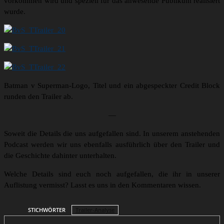
vorkommen wird und speziell für das anwesende Publikum realisiert
wurde.
Batman v Superman-Logo, Titel und ein abgespeckter Credit Block
runden den Trailer ab.
—
Soweit die Details die uns aufgefallen sind. In unserem anstehenden
Podcast werden wir uns ebenfalls ausführlich über den Trailer und
die Geschichte dahinter unterhalten.
Welche Details sind euch noch aufgefallen, die ihr in unserer
Auflistung vermisst? Lasst es uns in den Kommentaren wissen.
STICHWÖRTER
Trailer-Analyse