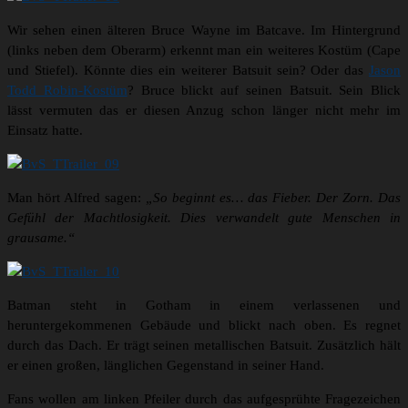
Wir sehen einen älteren Bruce Wayne im Batcave. Im Hintergrund
(links neben dem Oberarm) erkennt man ein weiteres Kostüm (Cape
und Stiefel). Könnte dies ein weiterer Batsuit sein? Oder das
Jason
Todd Robin-Kostüm
? Bruce blickt auf seinen Batsuit. Sein Blick
lässt vermuten das er diesen Anzug schon länger nicht mehr im
Einsatz hatte.
Man hört Alfred sagen:
„So beginnt es… das Fieber. Der Zorn. Das
Gefühl der Machtlosigkeit. Dies verwandelt gute Menschen in
grausame.“
Batman steht in Gotham in einem verlassenen und
heruntergekommenen Gebäude und blickt nach oben. Es regnet
durch das Dach. Er trägt seinen metallischen Batsuit. Zusätzlich hält
er einen großen, länglichen Gegenstand in seiner Hand.
Fans wollen am linken Pfeiler durch das aufgesprühte Fragezeichen