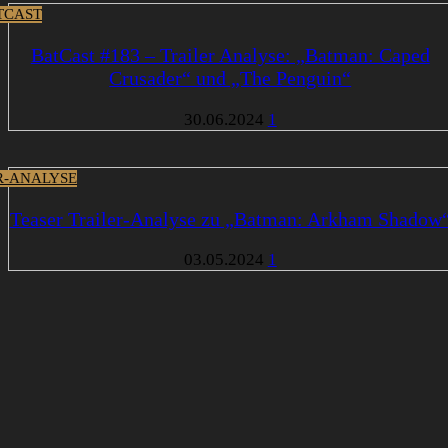
TCAST
BatCast #183 – Trailer Analyse: „Batman: Caped
Crusader“ und „The Penguin“
30.06.2024
1
R-ANALYSE
Teaser Trailer-Analyse zu „Batman: Arkham Shadow
03.05.2024
1