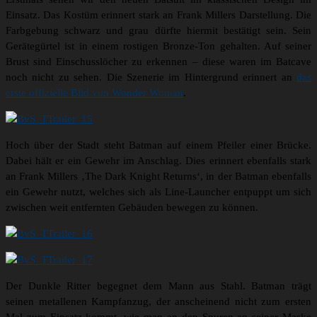
Einsatz. Das Kostüm erinnert stark an Frank Millers Darstellung. Die
Farbgebung schwarz und grau dürfte hiermit bestätigt sein. Sein
Gerätegürtel ist in einem rostigen Bronze-Ton gehalten. Auf seiner
Brust sind Einschusslöcher zu erkennen – diese waren im Batcave
noch nicht zu sehen. Die Szenerie im Hintergrund erinnert an
das
erste offizielle Bild von Wonder Woman
.
Hoch über der Stadt steht Batman auf einem Pfeiler einer Brücke.
Dabei hält er ein Gewehr im Anschlag. Dies erinnert ebenfalls stark
an Frank Millers ‚The Dark Knight Returns‘, in der Batman ebenfalls
ein Gewehr nutzt, welches sich als Line-Launcher entpuppt um sich
zwischen weit entfernten Gebäuden bewegen zu können.
Der Dunkle Ritter begegnet dem Mann aus Stahl. Batman trägt
seinen metallenen Kampfanzug, der anscheinend nicht zum ersten