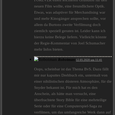
FOREVER einen leichteren Grundton für den
neuen Film wollte, eine freundlichere Optik.
Etwas, was adaptiver für Merchandising war
und mehr Kinogänger ansprechen sollte, vor
allem da Burtons zweite Verfilmung doch
ziemlich speziell geraten ist. Leider kann ich
hierzu keine Belege liefern. Vielleicht könnte
der Regie-Kommentar von Joel Schumacher
mehr Infos bieten.
Robotman
12.05.2020 um 11:41
Oops, scheinbar ist das Thema BvS. Dazu fällt
mir nur kaputtes Drehbuch ein, untermalt von
einer nihilistischen düsteren Atmosphäre, für die
Snyder bekannt ist. Für mich hat es den
Anschein, als hätte man versucht, eine
überfrachtete Story Bible für eine mehrteilige
Serie oder für eine Computerspiel-Saga zu
verfilmen, um das umfangreiche Werk dann auf