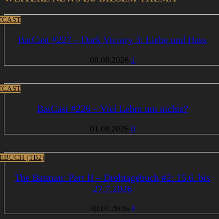
TCAST
BatCast #227 – Dark Victory 3: Liebe und Hass
08.08.2026
1
TCAST
BatCast #226 – Viel Lehm um nichts?
01.08.2026
0
EBUCH (TB2)
The Batman: Part II – Drehtagebuch #2: 15.6. bis
27.7.2026
30.07.2026
4