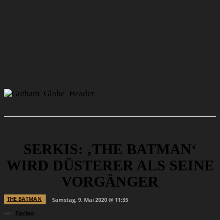
SERKIS: ‚THE BATMAN‘
WIRD DÜSTERER ALS SEINE
VORGÄNGER
THE BATMAN
Samstag, 9. Mai 2020 @ 11:35
von
Florian