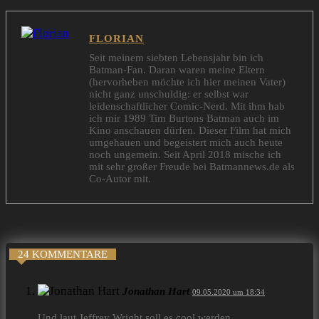
FLORIAN
Seit meinem siebten Lebensjahr bin ich
Batman-Fan. Daran waren meine Eltern
(hervorheben möchte ich hier meinen Vater)
nicht ganz unschuldig: er selbst war
leidenschaftlicher Comic-Nerd. Mit ihm hab
ich mir 1989 Tim Burtons Batman auch im
Kino anschauen dürfen. Dieser Film hat mich
umgehauen und begeistert mich auch heute
noch ungemein. Seit April 2018 mische ich
mit sehr großer Freude bei Batmannews.de als
Co-Autor mit.
24 KOMMENTARE
Jonathan Hart
09.05.2020 um 18:34
Und laut Jeffrey Wright soll es cool werden.