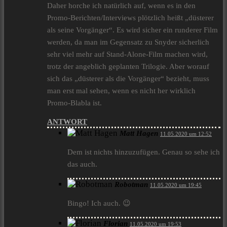
Daher horche ich natürlich auf, wenn es in den
Promo-Berichten/Interviews plötzlich heißt „düsterer
als seine Vorgänger“. Es wird sicher ein runderer Film
werden, da man im Gegensatz zu Snyder sicherlich
sehr viel mehr auf Stand-Alone-Film machen wird,
trotz der angeblich geplanten Trilogie. Aber worauf
sich das „düsterer als die Vorgänger“ bezieht, muss
man erst mal sehen, wenn es nicht her wirklich
Promo-Blabla ist.
ANTWORT
Matt Hagen
11.05.2020 um 12:52
Dem ist nichts hinzuzufügen. Genau so sehe ich
das auch.
Robotman
11.05.2020 um 19:45
Bingo! Ich auch. 😉
Florian
11.05.2020 um 19:53