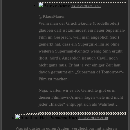
Arieve
13.05.2020 um 10:01
@KlausMauer
Wenn man der Grüchteküche (brodelbrodel)
glauben darf ist zumindest ein neuer Superman-
Film im Gespräch, weil man angeblich (sic!)
gemerkt hat, dass ein Supergirl-Film so ohne
weiteren Superman-Kontext wenig Sinn ergibt
(hört, hört!). Angeblich ist auch Cavill noch
nicht ganz raus. Er hat ja vor einiger Zeit laut
davon getraumt ein „Superman of Tomorrow“-
Film zu machen.
Naja, warten wir es ab, Gerüchte gibt es in
diesen Filmnews-Armen Tagen viele und nicht
jeder „Insider“ entpuppt sich als Wahrheit…
Jonathan Hart
11.05.2020 um 21:40
Was ist düster in euren Augen, vergleichbar mit anderen