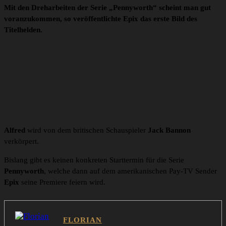
Mit den Dreharbeiten der Serie „Pennyworth“ scheint man gut
voranzukommen, so veröffentlichte Epix das erste Bild des
Titelhelden.
Alfred
wird von dem britischen Schauspieler
Jack Bannon
verkörpert.
Bislang gibt es keinen konkreten Starttermin für die Serie
Pennyworth
, welche dann auf dem amerikanischen Pay-TV Sender
Epix
seine Premiere feiern wird.
FLORIAN