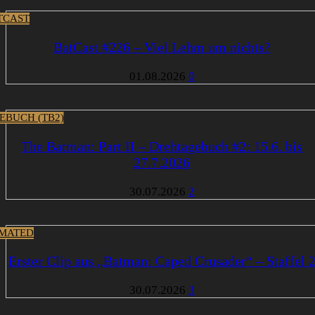
TCAST
BatCast #226 – Viel Lehm um nichts?
01.08.2026
0
EBUCH (TB2)
The Batman: Part II – Drehtagebuch #2: 15.6. bis
27.7.2026
30.07.2026
2
MATED
Erster Clip aus „Batman: Caped Crusader“ – Staffel 
30.07.2026
3