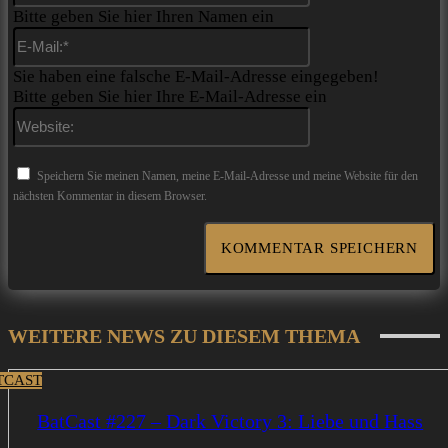
Bitte geben Sie hier Ihren Namen ein
E-
Mail:*
Sie haben eine falsche E-Mail-Adresse eingegeben!
Bitte geben Sie hier Ihre E-Mail-Adresse ein
Website:
Speichern Sie meinen Namen, meine E-Mail-Adresse und meine Website für den
nächsten Kommentar in diesem Browser.
WEITERE NEWS ZU DIESEM THEMA
TCAST
BatCast #227 – Dark Victory 3: Liebe und Hass