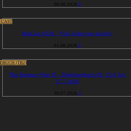
08.08.2026
0
TCAST
BatCast #226 – Viel Lehm um nichts?
01.08.2026
0
EBUCH (TB2)
The Batman: Part II – Drehtagebuch #2: 15.6. bis
27.7.2026
30.07.2026
4