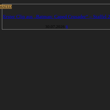
MATED
Erster Clip aus „Batman: Caped Crusader“ – Staffel 
30.07.2026
6