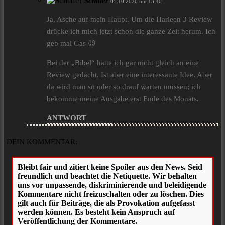
Schiller
05.10.2020 um 13:40
Ja, Asche auf mein Haupt. Um die Harleen 3 Review
drücke ich mich jetzt schon die ganze Zeit herum. Ich
geb mal Gas 😉
Bei der „Bibel“ hätte ich gar nicht gleich an eine
Review gedacht. Ist aber eine interessante Idee. Aber
da wird man so oder so drauf warten müssen; ich
bekomme meine Ausgabe erst Ende des Monats.
ANTWORT
DEIN KOMMENTAR: