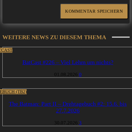
WEITERE NEWS ZU DIESEM THEMA
TCAST
BatCast #226 – Viel Lehm um nichts?
01.08.2026
0
EBUCH (TB2)
The Batman: Part II – Drehtagebuch #2: 15.6. bis
27.7.2026
30.07.2026
3