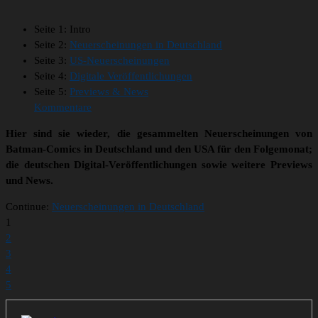
Seite 1:
Intro
Seite 2:
Neuerscheinungen in Deutschland
Seite 3:
US-Neuerscheinungen
Seite 4:
Digitale Veröffentlichungen
Seite 5:
Previews & News
Kommentare
Hier sind sie wieder, die gesammelten Neuerscheinungen von
Batman-Comics in Deutschland und den USA für den Folgemonat;
die deutschen Digital-Veröffentlichungen sowie weitere Previews
und News.
Continue:
Neuerscheinungen in Deutschland
1
2
3
4
5