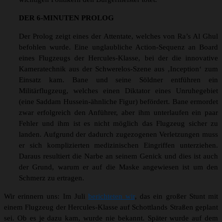
DER 6-MINUTEN PROLOG
Der Prolog zeigt eines der Attentate, welches von Ra’s Al Ghul
befohlen wurde. Eine unglaubliche Action-Sequenz an Board
eines Flugzeugs der Hercules-Klasse, bei der die innovative
Kameratechnik aus der Schwerelos-Szene aus ‚Inception‘ zum
Einsatz kam. Bane und seine Söldner entführen ein
Militärflugzeug, welches einen Diktator eines Unruhegebiet
(eine Saddam Hussein-ähnliche Figur) befördert. Bane ermordet
zwar erfolgreich den Anführer, aber ihm unterlaufen ein paar
Fehler und ihm ist es nicht möglich das Flugzeug sicher zu
landen. Aufgrund der dadurch zugezogenen Verletzungen muss
er sich komplizierten medizinischen Eingriffen unterziehen.
Daraus resultiert die Narbe an seinem Genick und dies ist auch
der Grund, warum er auf die Maske angewiesen ist um den
Schmerz zu ertragen.
Wir erinnern uns: Im Juli
berichteten wir
, das ein großer Stunt mit
einem Flugzeug der Hercules-Klasse auf Schottlands Straßen geplant
sei. Ob es je dazu kam, wurde nie bekannt. Später wurde auf dem