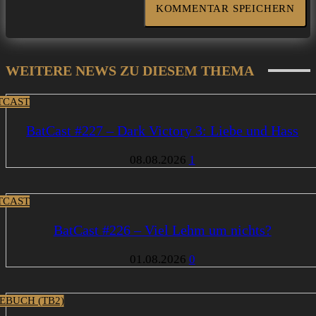
WEITERE NEWS ZU DIESEM THEMA
TCAST
BatCast #227 – Dark Victory 3: Liebe und Hass
08.08.2026
1
TCAST
BatCast #226 – Viel Lehm um nichts?
01.08.2026
0
EBUCH (TB2)