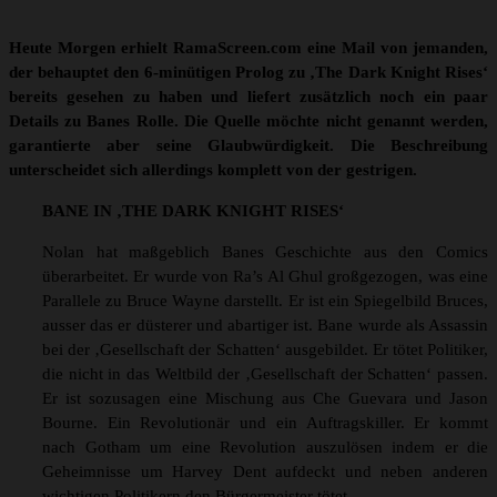
Heute Morgen erhielt RamaScreen.com eine Mail von jemanden,
der behauptet den 6-minütigen Prolog zu ‚The Dark Knight Rises‘
bereits gesehen zu haben und liefert zusätzlich noch ein paar
Details zu Banes Rolle. Die Quelle möchte nicht genannt werden,
garantierte aber seine Glaubwürdigkeit. Die Beschreibung
unterscheidet sich allerdings komplett von der gestrigen.
BANE IN ‚THE DARK KNIGHT RISES‘
Nolan hat maßgeblich Banes Geschichte aus den Comics
überarbeitet. Er wurde von Ra’s Al Ghul großgezogen, was eine
Parallele zu Bruce Wayne darstellt. Er ist ein Spiegelbild Bruces,
ausser das er düsterer und abartiger ist. Bane wurde als Assassin
bei der ‚Gesellschaft der Schatten‘ ausgebildet. Er tötet Politiker,
die nicht in das Weltbild der ‚Gesellschaft der Schatten‘ passen.
Er ist sozusagen eine Mischung aus Che Guevara und Jason
Bourne. Ein Revolutionär und ein Auftragskiller. Er kommt
nach Gotham um eine Revolution auszulösen indem er die
Geheimnisse um Harvey Dent aufdeckt und neben anderen
wichtigen Politikern den Bürgermeister tötet.