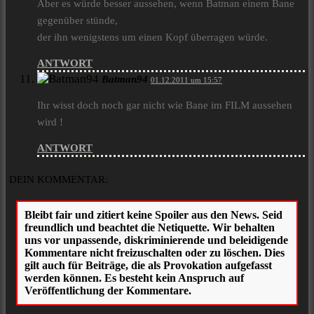
Aber es würde besser aussehen, wenn Batman einem Bane
gegenüber stünde,
der ihn wenigstens um einen Kopf überragen würde.
ANTWORT
Batman94
01.12.2011 um 15:57
Ihr wisst doch noch gar nicht wie Bane im FILM aussehen
wird !
ANTWORT
DEIN KOMMENTAR: