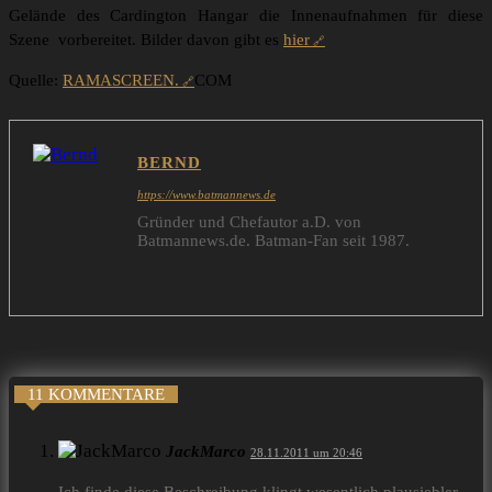
Gelände des Cardington Hangar die Innenaufnahmen für diese
Szene vorbereitet. Bilder davon gibt es
hier
Quelle:
RAMASCREEN.
COM
BERND
https://www.batmannews.de
Gründer und Chefautor a.D. von
Batmannews.de. Batman-Fan seit 1987.
11 KOMMENTARE
JackMarco
28.11.2011 um 20:46