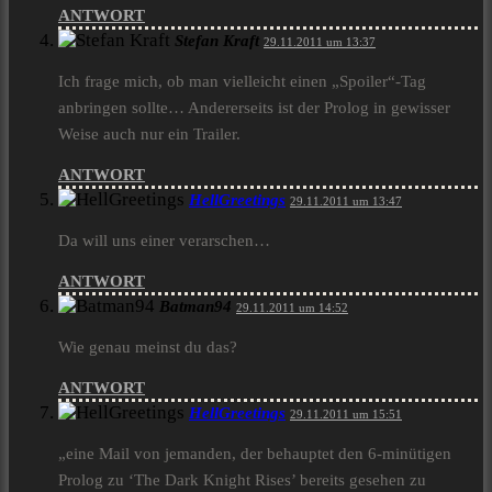
ANTWORT
Stefan Kraft
29.11.2011 um 13:37
Ich frage mich, ob man vielleicht einen „Spoiler“-Tag
anbringen sollte… Andererseits ist der Prolog in gewisser
Weise auch nur ein Trailer.
ANTWORT
HellGreetings
29.11.2011 um 13:47
Da will uns einer verarschen…
ANTWORT
Batman94
29.11.2011 um 14:52
Wie genau meinst du das?
ANTWORT
HellGreetings
29.11.2011 um 15:51
„eine Mail von jemanden, der behauptet den 6-minütigen
Prolog zu ‘The Dark Knight Rises’ bereits gesehen zu