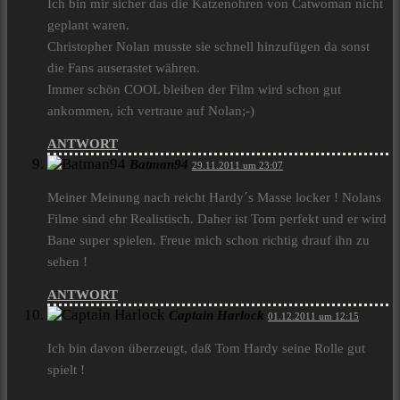
Ich bin mir sicher das die Katzenohren von Catwoman nicht
geplant waren.
Christopher Nolan musste sie schnell hinzufügen da sonst
die Fans auserastet währen.
Immer schön COOL bleiben der Film wird schon gut
ankommen, ich vertraue auf Nolan;-)
ANTWORT
Batman94
29.11.2011 um 23:07
Meiner Meinung nach reicht Hardy´s Masse locker ! Nolans
Filme sind ehr Realistisch. Daher ist Tom perfekt und er wird
Bane super spielen. Freue mich schon richtig drauf ihn zu
sehen !
ANTWORT
Captain Harlock
01.12.2011 um 12:15
Ich bin davon überzeugt, daß Tom Hardy seine Rolle gut
spielt !