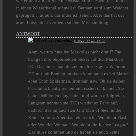
wie er dem armen Bale die Maske vom Gesicht reist und sie
in einen Wasserkanal schmeisst. Batman wird zum Weichei
geprügelt… uuuuh, das muss ich sehen. Aber das hat der
arme Batsy nicht verdient, so eine Misshandlung.
ANTWORT
Jokerboy
16.05.2012 um 13:12
Ähm, warum bitte hat Marvel es nicht drauf? Die
bringen ihre Superhelden besser auf den Markt als
DC. Das muss man derzeit noch so sagen. Während
DC nur mit Batman punkten kann taten es bei Marvel
eben Thor, Spiderman, Ironman usw..Ob sie deinen
Geschmack entsprechen interessiert da keinen. Sie
haben Millionen eingespielt und waren erfolgreich.
Langsam nehmen sie (DC) wieder an Fahrt auf,
dadurch das im nächsten Jahr Man of Steel in die
Kinos kommt. Aber das reicht nicht. Wo bleibt Flash
oder Wonder Woman? Wo bleibt die Justice League?
Das muss kommen und da haben sie auch keine