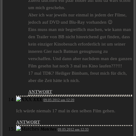
Zuerst tauchten ein paar Bilder auf und da wars schon
um mich geschehn.
Aber ich war jeweils nur einmal in jedem der Filme,
jedoch auf DVD und Blu-Ray vorhanden 😉
Eins muss man mir begreiflich machen, wie kann man
den Trailer von BB nicht hinreichend gut finden, dass
kein einziger Kinobesuch erforderlich ist um seiner
inneren Gier nach Batman genugtuung zu
verschaffen. Und dann aber nachdem man den ganzen
Film gesehn hat noch 3 mal ins Kino laufen???!!!
17 mal TDK? Heiliger Bimbam, freut mich für dich,
aber die Zeit hätte ich nich.
ANTWORT
XXX
09.05.2012 um 12:20
Ich würde niemals 17 mal in den selben Film gehen.
ANTWORT
Matches
09.05.2012 um 12:33