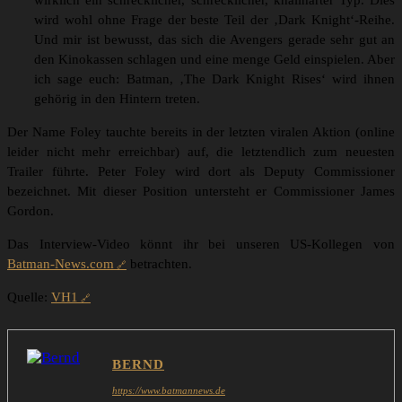
wirklich ein schrecklicher, schrecklicher, knallharter Typ. Dies
wird wohl ohne Frage der beste Teil der ‚Dark Knight‘-Reihe.
Und mir ist bewusst, das sich die Avengers gerade sehr gut an
den Kinokassen schlagen und eine menge Geld einspielen. Aber
ich sage euch: Batman, ‚The Dark Knight Rises‘ wird ihnen
gehörig in den Hintern treten.
Der Name Foley tauchte bereits in der letzten viralen Aktion (online
leider nicht mehr erreichbar) auf, die letztendlich zum neuesten
Trailer führte. Peter Foley wird dort als Deputy Commissioner
bezeichnet. Mit dieser Position untersteht er Commissioner James
Gordon.
Das Interview-Video könnt ihr bei unseren US-Kollegen von
Batman-News.com
betrachten.
Quelle:
VH1
BERND
https://www.batmannews.de