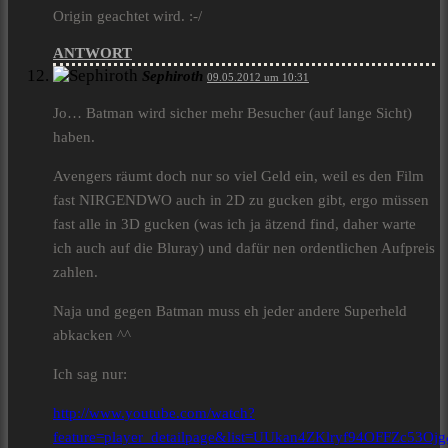
Origin geachtet wird. :-/
ANTWORT
Sephiroth
09.05.2012 um 10:31
Jo… Batman wird sicher mehr Besucher (auf lange Sicht)
haben.
Avengers räumt doch nur so viel Geld ein, weil es den Film
fast NIRGENDWO auch in 2D zu gucken gibt, ergo müssen
fast alle in 3D gucken (was ich ja ätzend find, daher warte
ich auch auf die Bluray) und dafür nen ordentlichen Aufpreis
zahlen.
Naja und gegen Batman muss eh jeder andere Superheld
abkacken ^^
Ich sag nur:
http://www.youtube.com/watch?
feature=player_detailpage&list=UUkan4ZKlryf94OFFZc53Oj