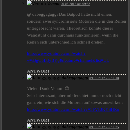
Venom
09.05.2012 um 09:58
@ dabeggagaggi Das Batpod hatte nicht einen,
sondern zwei syncronisierte Motoren die in den Reifen
untergebracht waren. Theoretisch könnte dieser
Wandstunt dann durchaus funktionieren, wenn die
Reifen sich unterschiedlich schnell drehen.
http://www.youtube.com/watch?
v=rBgG5B3yBYg&feature=channel&list=UL
ANTWORT
dabeggagaggi
09.05.2012 um 10:18
Vielen Dank Venom 😉
Sehr interessant, aber mir leuchtet immer noch nicht
ganz ein, wie sich die Motoren auf sowas auswirken:
http://www.youtube.com/watch?v=5FVFJKYSHRo
ANTWORT
dabeggagaggi
09.05.2012 um 10:25