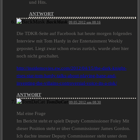
und Hits.
ANTWORT
BackMask
09.05.2012 um 08:16
Die TDKR-Seite auf Facebook hat heute morgen folgendes
Interview mit Tom Hardy in der Entertainment Weekly
gepostet. Liegt zwar schon etwas zurück, wurde aber hier
noch nicht geschaltet.
http://insidemovies.ew.com/2012/04/15/the-dark-knight-
rises-star-tom-hardy-talks-about-playing-bane-and-
inventing-the-villains-controversial-voice-its-a-risk/
ANTWORT
TomDaCat
09.05.2012 um 08:30
Mal eine Frage
Im Bericht steht er spielt Deputy Commissioner Foley Mit
dieser Position steht er über Commissioner James Gordon.
Ich dachte immer Deputy Commissioner steht unter dem