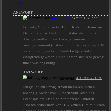
Mw8PSw2cE
ANTWORT
Batcomputer
09.05.2012 um 10:36
Das mit „Nirgendwo in 2D“ trifft aber auch nur auf
Deutschland zu. Und nicht mal das stimmt wirklich.
Aber generell ist diese Aussage genauso
verallgemeinernd (und auch nicht korrekt) wie, TDK
wäre nur aufgrund von Heath Ledgers Tod so
erfolgreich gewesen. Beide Thesen sind sehr gewagt
und etwas engstirnig.
ANTWORT
dabeggagaggi
09.05.2012 um 11:20
Ich glaube ein Erfolg ist von mehreren Sachen
abhängig, weder von 3D noch vom Tod eines
Schauspielers. Das sind nur einzelne Faktoren.
Also ich selber hatte vor TDK keinen Film mit Heath
Ledger als sensationell empfunden (hab auch nich mal