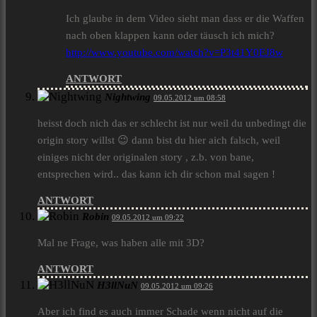
Ich glaube in dem Video sieht man dass er die Waffen
nach oben klappen kann oder täusch ich mich?
http://www.youtube.com/watch?v=P3t41Y0EJ8w
ANTWORT
Nightwing
09.05.2012 um 08:58
heisst doch nich das er schlecht ist nur weil du unbedingt die
origin story willst 😉 dann bist du hier aich falsch, weil
einiges nicht der originalen story , z.b. von bane,
entsprechen wird.. das kann ich dir schon mal sagen !
ANTWORT
Robin
09.05.2012 um 09:22
Mal ne Frage, was haben alle mit 3D?
ANTWORT
H3llNuN
09.05.2012 um 09:26
Aber ich find es auch immer Schade wenn nicht auf die