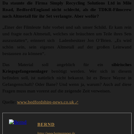
Da staunte die Firma Simply Recycling Solutions Ltd in Mile
Road, Bedford/England nicht schlecht, als die TDKR-Filmcrew
nach Altmetall für ihr Set verlangte. Aber wofür?
„Einer der Filmleute fuhr vorbei und sah unser Schild. Er kam rein
und fragte nach Altmetall, welches sie bräuchten um Teile ihres Sets
auszustatten“, erinnert sich Ladenbesitzer Jon O’Brien. „Es wird
schön sein, sein eigenes Altmetall auf der großen Leinwand
bestaunen zu können“.
Das Material soll angeblich für ein
sibirisches
Kriegsgefangenenlager
benötigt werden. Wer sich in diesem
befinden soll, ist natürlich nicht bekannt. Ist es Bruce Wayne in
Gefangenschaft? Oder Bane? Und wenn ja, warum? Auch auf diese
Fragen muss man vorerst auf die zeigende Zeit verweisen.
Quelle:
www.bedfordshire-news.co.uk
BERND
https://www.batmannews.de