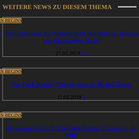
WEITERE NEWS ZU DIESEM THEMA
N BEGINS
Ein Essay über die Authentizität der Batman-Trilogie
von Christopher Nolan
27.02.2019
12
N BEGINS
The Dark Knight-Trilogie jetzt in 4K bei iTunes
11.02.2018
2
N BEGINS
Ab heute erhältlich: Die Dark Knight Trilogie in 4K
UHD