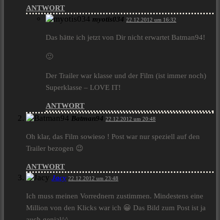
ANTWORT
myotis034
22.12.2012 um 16:32
Das hätte ich jetzt von Dir nicht erwartet Batman94!
🙂
Der Trailer war klasse und der Film (ist immer noch)
Superklasse – LOVE IT!
ANTWORT
Batman94
22.12.2012 um 20:48
Oh klar, das Film sowieso ! Post war nur speziell auf den
Trailer bezogen 😉
ANTWORT
Jacy
22.12.2012 um 23:48
Ich muss meinen Vorrednern zustimmen. Mindestens eine
Million von den Klicks war ich 😀 Das Bild zum Post ist ja
auch genial^^