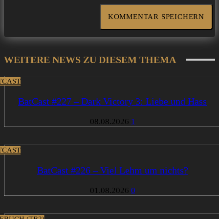
WEITERE NEWS ZU DIESEM THEMA
TCAST
BatCast #227 – Dark Victory 3: Liebe und Hass
08.08.2026
1
TCAST
BatCast #226 – Viel Lehm um nichts?
01.08.2026
0
EBUCH (TB2)