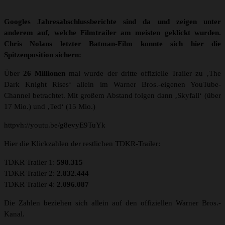
Googles Jahresabschlussberichte sind da und zeigen unter
anderem auf, welche Filmtrailer am meisten geklickt wurden.
Chris Nolans letzter Batman-Film konnte sich hier die
Spitzenposition sichern:
Über
26 Millionen
mal wurde der dritte offizielle Trailer zu ‚The
Dark Knight Rises‘ allein im Warner Bros.-eigenen YouTube-
Channel betrachtet. Mit großem Abstand folgen dann ‚Skyfall‘ (über
17 Mio.) und ‚Ted‘ (15 Mio.)
httpvh://youtu.be/g8evyE9TuYk
Hier die Klickzahlen der restlichen TDKR-Trailer:
TDKR Trailer 1:
598.315
TDKR Trailer 2:
2.832.444
TDKR Trailer 4:
2.096.087
Die Zahlen beziehen sich allein auf den offiziellen Warner Bros.-
Kanal.