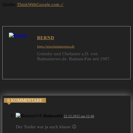
Quelle:
ThinkWithGoogle.com
BERND
https://www.batmannews.de
Gründer und Chefautor a.D. von
Batmannews.de. Batman-Fan seit 1987.
6 KOMMENTARE
Batman94
22.12.2012 um 12:48
Der Trailer war ja auch klasse 😉