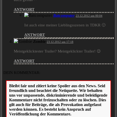
ANTWORT
Batcomputer
23.12.2012 um 00:04
Ist auch eine meiner Lieblingsszenen in TDKR 🙂
ANTWORT
Zombie
23.12.2012 um 17:18
Meistgeklicktester Trailer? Meistgeklickter Trailer! 😉
ANTWORT
DEIN KOMMENTAR: