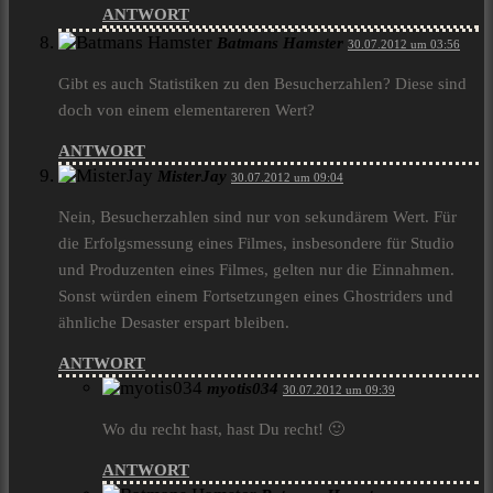
ANTWORT
Batmans Hamster
30.07.2012 um 03:56
Gibt es auch Statistiken zu den Besucherzahlen? Diese sind
doch von einem elementareren Wert?
ANTWORT
MisterJay
30.07.2012 um 09:04
Nein, Besucherzahlen sind nur von sekundärem Wert. Für
die Erfolgsmessung eines Filmes, insbesondere für Studio
und Produzenten eines Filmes, gelten nur die Einnahmen.
Sonst würden einem Fortsetzungen eines Ghostriders und
ähnliche Desaster erspart bleiben.
ANTWORT
myotis034
30.07.2012 um 09:39
Wo du recht hast, hast Du recht! 🙂
ANTWORT