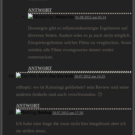
ANTWORT
MisterJay
01.08.2012 um 05:14
Deswegen gibt es inflationsbereinigte Ergebnisse auf
diversen Seiten. Anders wäre es ja auch nicht möglich,
Einspielergebnisse solcher Filme zu vergleichen. Sonst
würden alle Filme zwangsweise immer weiter
runtersacken.
ANTWORT
Zur-En-Arrh
30.07.2012 um 14:25
offtopic: wo ist Katsurugi geblieben? sein Review und seine
anderen Artikeln sind auch verschwunden. 🙁
ANTWORT
Batdog
30.07.2012 um 17:30
Ich habe eien frage die zwar nicht hier hingehoert aber ich
sie stellen muss.