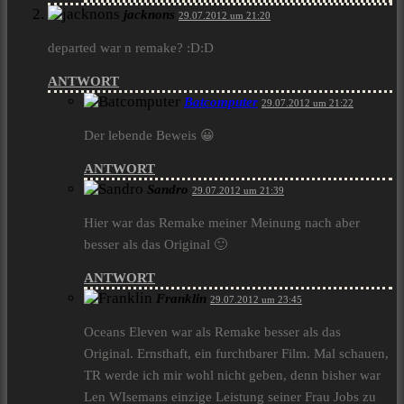
jacknons
29.07.2012 um 21:20
departed war n remake? :D:D
ANTWORT
Batcomputer
29.07.2012 um 21:22
Der lebende Beweis 😀
ANTWORT
Sandro
29.07.2012 um 21:39
Hier war das Remake meiner Meinung nach aber
besser als das Original 🙂
ANTWORT
Franklin
29.07.2012 um 23:45
Oceans Eleven war als Remake besser als das
Original. Ernsthaft, ein furchtbarer Film. Mal schauen,
TR werde ich mir wohl nicht geben, denn bisher war
Len WIsemans einzige Leistung seiner Frau Jobs zu