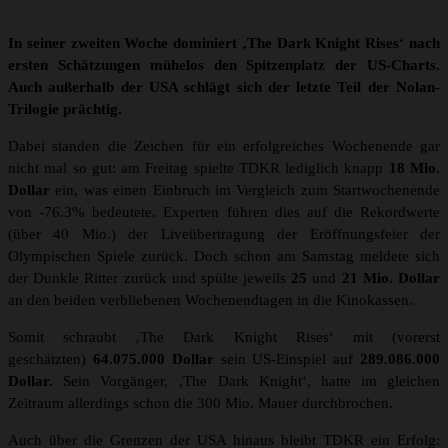
In seiner zweiten Woche dominiert ‚The Dark Knight Rises‘ nach
ersten Schätzungen mühelos den Spitzenplatz der US-Charts.
Auch außerhalb der USA schlägt sich der letzte Teil der Nolan-
Trilogie prächtig.
Dabei standen die Zeichen für ein erfolgreiches Wochenende gar
nicht mal so gut: am Freitag spielte TDKR lediglich knapp
18 Mio.
Dollar
ein, was einen Einbruch im Vergleich zum Startwochenende
von -76.3% bedeutete. Experten führen dies auf die Rekordwerte
(über 40 Mio.) der Liveübertragung der Eröffnungsfeier der
Olympischen Spiele zurück. Doch schon am Samstag meldete sich
der Dunkle Ritter zurück und spülte jeweils
25
und
21 Mio. Dollar
an den beiden verbliebenen Wochenendtagen in die Kinokassen.
Somit schraubt ‚The Dark Knight Rises‘ mit (vorerst
geschätzten)
64.075.000 Dollar
sein US-Einspiel auf
289.086.000
Dollar.
Sein Vorgänger, ‚The Dark Knight‘, hatte im gleichen
Zeitraum allerdings schon die 300 Mio. Mauer durchbrochen.
Auch über die Grenzen der USA hinaus bleibt TDKR ein Erfolg: