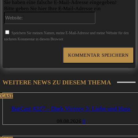
Sie haben eine falsche E-Mail-Adresse eingegeben!
Bitte geben Sie hier Ihre E-Mail-Adresse ein
Website:
Speichern Sie meinen Namen, meine E-Mail-Adresse und meine Website für den
nächsten Kommentar in diesem Browser.
WEITERE NEWS ZU DIESEM THEMA
TCAST
BatCast #227 – Dark Victory 3: Liebe und Hass
08.08.2026
0