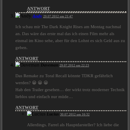
ANTWORT
Andy
29.07.2012 um 21:47
Ich schau mir The Dark Knight Rises am Montag nachmal
an. Das wäre das erste mal das ich einen Film mehr als
einmal im Kino sehe, aber für den Lohnt es sich Geld aus zu
geben.
ANTWORT
Daveman
29.07.2012 um 22:23
Das Remake zu Toral Recall könnte TDKR gefährlich
werden? 😀 😀 😀
Hab den Trailer gesehen… der wirkt trotz moderner Technik
lieblos und einfach nur müde…
ANTWORT
Lucius
30.07.2012 um 16:32
Allerdings. Farrel als Hauptdarsteller? Ich liebe die