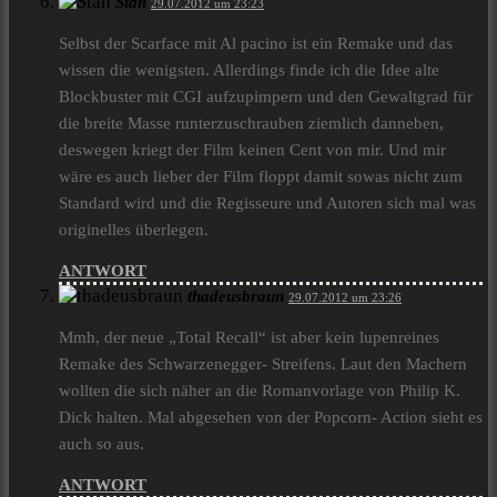
Stan
29.07.2012 um 23:23
Selbst der Scarface mit Al pacino ist ein Remake und das
wissen die wenigsten. Allerdings finde ich die Idee alte
Blockbuster mit CGI aufzupimpern und den Gewaltgrad für
die breite Masse runterzuschrauben ziemlich danneben,
deswegen kriegt der Film keinen Cent von mir. Und mir
wäre es auch lieber der Film floppt damit sowas nicht zum
Standard wird und die Regisseure und Autoren sich mal was
originelles überlegen.
ANTWORT
thadeusbraun
29.07.2012 um 23:26
Mmh, der neue „Total Recall“ ist aber kein lupenreines
Remake des Schwarzenegger- Streifens. Laut den Machern
wollten die sich näher an die Romanvorlage von Philip K.
Dick halten. Mal abgesehen von der Popcorn- Action sieht es
auch so aus.
ANTWORT