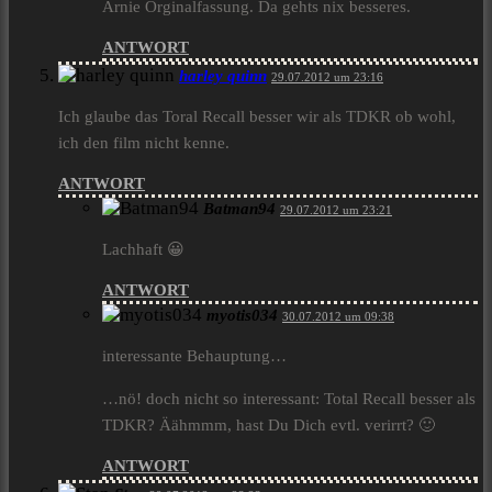
Arnie Orginalfassung. Da gehts nix besseres.
ANTWORT
harley quinn
29.07.2012 um 23:16
Ich glaube das Toral Recall besser wir als TDKR ob wohl,
ich den film nicht kenne.
ANTWORT
Batman94
29.07.2012 um 23:21
Lachhaft 😀
ANTWORT
myotis034
30.07.2012 um 09:38
interessante Behauptung…
…nö! doch nicht so interessant: Total Recall besser als
TDKR? Äähmmm, hast Du Dich evtl. verirrt? 🙂
ANTWORT