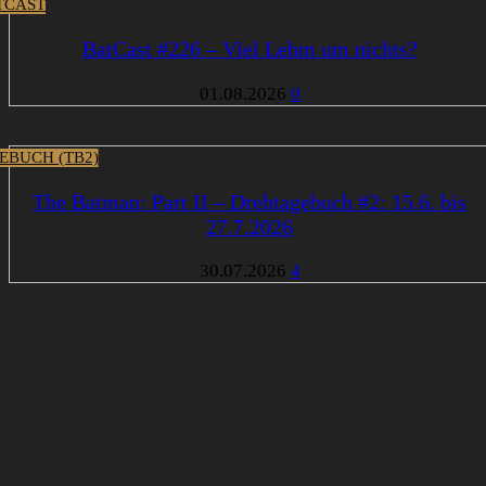
TCAST
BatCast #226 – Viel Lehm um nichts?
01.08.2026
0
EBUCH (TB2)
The Batman: Part II – Drehtagebuch #2: 15.6. bis
27.7.2026
30.07.2026
4