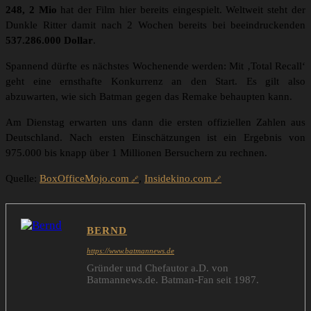
248, 2 Mio
hat der Film hier bereits eingespielt. Weltweit steht der
Dunkle Ritter damit nach 2 Wochen bereits bei beeindruckenden
537.286.000 Dollar
.
Spannend dürfte es nächstes Wochenende werden: Mit ‚Total Recall‘
geht eine ernsthafte Konkurrenz an den Start. Es gilt also
abzuwarten, wie sich Batman gegen das Remake behaupten kann.
Am Dienstag erwarten uns dann die ersten offiziellen Zahlen aus
Deutschland. Nach ersten Einschätzungen ist ein Ergebnis von
975.000 bis knapp über 1 Millionen Bersuchern zu rechnen.
Quelle:
BoxOfficeMojo.com
,
Insidekino.com
BERND
https://www.batmannews.de
Gründer und Chefautor a.D. von
Batmannews.de. Batman-Fan seit 1987.