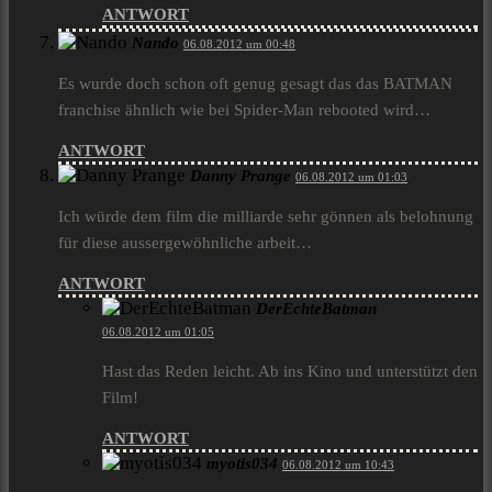
ANTWORT
Nando
06.08.2012 um 00:48
Es wurde doch schon oft genug gesagt das das BATMAN
franchise ähnlich wie bei Spider-Man rebooted wird…
ANTWORT
Danny Prange
06.08.2012 um 01:03
Ich würde dem film die milliarde sehr gönnen als belohnung
für diese aussergewöhnliche arbeit…
ANTWORT
DerEchteBatman
06.08.2012 um 01:05
Hast das Reden leicht. Ab ins Kino und unterstützt den
Film!
ANTWORT
myotis034
06.08.2012 um 10:43