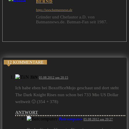
BERND
https://www.batmannews.de
Gründer und Chefautor a.D. von
Batmannews.de. Batman-Fan seit 1987.
12 KOMMENTARE
TiiN
05.08.2012 um 20:15
Ich habe eben bei BoxofficeMojo geschaut und dort steht
The Dark Knight Rises nun schon bei 733 Mio US Dollar
weltweit 🙂 (354 + 378)
ANTWORT
Batcomputer
05.08.2012 um 20:27