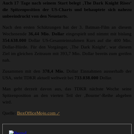
Auch 17 Tage nach seinem Start belegt ‚The Dark Knight Rises‘
die Spitzenposition der US-Charts und behauptete sich nahezu
unbeeindruckt von den Neustarts.
Nach den ersten Schätzungen hat der 3. Batman-Film an diesem
Wochenende
36,44 Mio. Dollar
eingespielt und nimmt mit bislang
354.638.000
Dollar US-Gesamteinnahmen Kurs auf die 400 Mio.
Dollar-Hürde. Für den Vorgänger, ‚The Dark Knight‘, war diesem
Ziel im gleichen Zeitraum mit 393,7 Mio. Dollar bereits zum greifen
nah.
Zusammen mit den
378,4 Mio.
Dollar Einnahmen ausserhalb der
USA, steht TDKR aktuell weltweit bei
733.038.000
Dollar.
Man geht derzeit davon aus, das TDKR nächste Woche seine
Spitzenposition an den vierten Teil der ‚Bourne‘-Reihe abgeben
wird.
Quelle:
BoxOfficeMojo.com