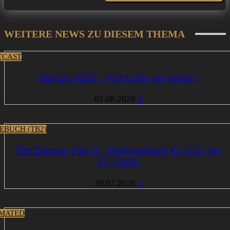
WEITERE NEWS ZU DIESEM THEMA
TCAST
BatCast #226 – Viel Lehm um nichts?
01.08.2026
0
EBUCH (TB2)
The Batman: Part II – Drehtagebuch #2: 15.6. bis
27.7.2026
30.07.2026
2
MATED