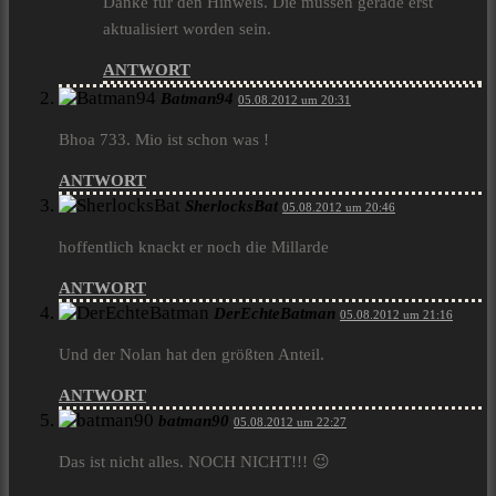
Danke für den Hinweis. Die müssen gerade erst
aktualisiert worden sein.
ANTWORT
Batman94
05.08.2012 um 20:31
Bhoa 733. Mio ist schon was !
ANTWORT
SherlocksBat
05.08.2012 um 20:46
hoffentlich knackt er noch die Millarde
ANTWORT
DerEchteBatman
05.08.2012 um 21:16
Und der Nolan hat den größten Anteil.
ANTWORT
batman90
05.08.2012 um 22:27
Das ist nicht alles. NOCH NICHT!!! 😉