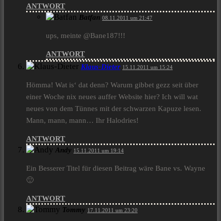
ANTWORT
Batfan
08.11.2011 um 21:47
ups, meinte @Bane187!!!
ANTWORT
Klaus-Dieter
15.11.2011 um 15:24
Hömma! Wat is‘ dat denn? Warum gibbet gezz seit über
einer Woche nix neues auffer Website hier? Ich will wat
neues von dem Tünnes mit der schwarzen Kapuze lesen.
Mann, mann, mann… Ihr Halodries!
ANTWORT
Andy
15.11.2011 um 19:14
Ein Besserer Titel für diesen Beitrag wäre Bane vs. Wayne
🙂
ANTWORT
Tommy
17.11.2011 um 23:20