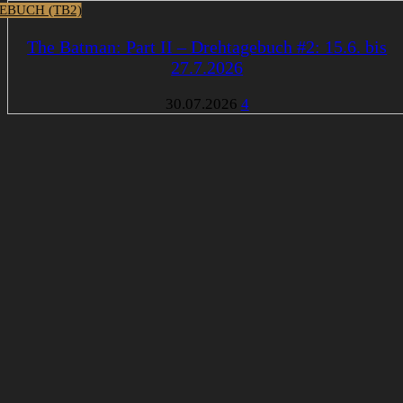
EBUCH (TB2)
The Batman: Part II – Drehtagebuch #2: 15.6. bis
27.7.2026
30.07.2026
4