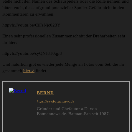
Stelle nicht den Namen des Schauspielers oder die Rolle nennen und
bitten euch, dies aufgrund potenzieller Spoiler-Gefahr nicht in den
Kommentaren zu erwähnen.
httpvh://youtu.be/CiFzNjc023Y
Einen sehr professionellen Zusammenschnitt der Dreharbeiten seht
ihr hier:
httpvh://youtu.be/syQNJ8T0qp8
Und natürlich gibt es wieder jede Menge an Fotos vom Set, die ihr
gesammelt
hier
findet.
BERND
https://www.batmannews.de
Gründer und Chefautor a.D. von
Batmannews.de. Batman-Fan seit 1987.