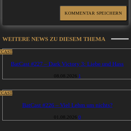
WEITERE NEWS ZU DIESEM THEMA
TCAST
BatCast #227 – Dark Victory 3: Liebe und Hass
08.08.2026
1
TCAST
BatCast #226 – Viel Lehm um nichts?
01.08.2026
0