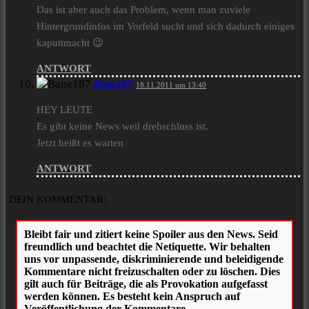
Das ist aber auch das Problem, wenn man zuviele
Hintergrundinfos im Vorfeld sucht und sich dadurch einiges
kaputtmacht 😉
ANTWORT
Bane187
18.11.2011 um 13:40
HEY LEUTE
Es gibt keine News weil drehschluss ist.
Jetzt heißt es warten
ANTWORT
DEIN KOMMENTAR: