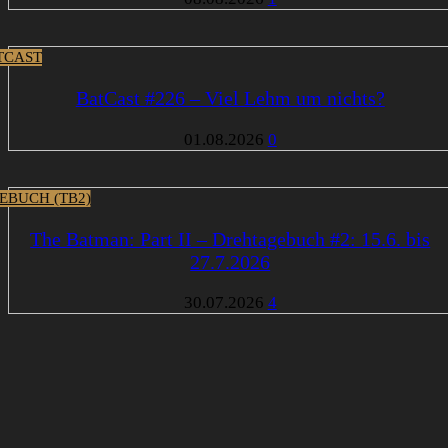
TCAST
BatCast #226 – Viel Lehm um nichts?
01.08.2026
0
EBUCH (TB2)
The Batman: Part II – Drehtagebuch #2: 15.6. bis
27.7.2026
30.07.2026
4