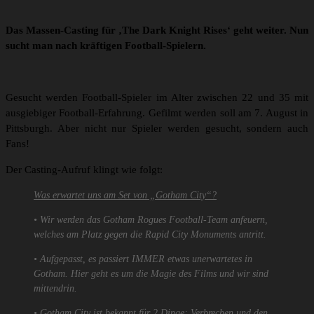
Das Massen-Casting für ‚The Dark Knight Rises‘ geht weiter. Nun
sucht man nach kräftigen Football-Spielern.
Gesucht werden Football-Spieler im Alter zwischen 22 und 35 mit
ausgiebiger Football-Erfahrung. Gefilmt werden soll am 7. August in
Pittsburgh. Aber nicht nur Spieler werden gesucht, sondern auch
Fans!
Der Casting-Aufruf klingt wie folgt:
Was erwartet uns am Set von „Gotham City“?
• Wir werden das Gotham Rogues Football-Team anfeuern,
welches am Platz gegen die Rapid City Monuments antritt.
• Aufgepasst, es passiert IMMER etwas unerwartetes in
Gotham. Hier geht es um die Magie des Films und wir sind
mittendrin.
• Gotham City ist bekannt für 2 Dinge: Verbrechen und den