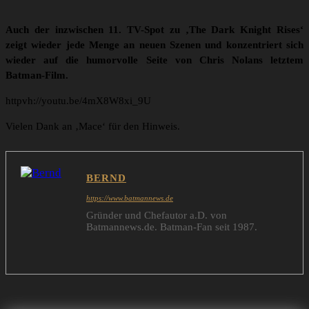
Auch der inzwischen 11. TV-Spot zu ‚The Dark Knight Rises‘
zeigt wieder jede Menge an neuen Szenen und konzentriert sich
wieder auf die humorvolle Seite von Chris Nolans letztem
Batman-Film.
httpvh://youtu.be/4mX8W8xi_9U
Vielen Dank an ‚Mace‘ für den Hinweis.
BERND
https://www.batmannews.de
Gründer und Chefautor a.D. von
Batmannews.de. Batman-Fan seit 1987.