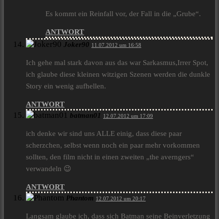
Es kommt ein Reinfall vor, der Fall in die „Grube“.
ANTWORT
Joker90
11.07.2012 um 16:58
Ich gehe mal stark davon aus das war Sarkasmus,Irrer Spot,
ich glaube diese kleinen witzigen Szenen werden die dunkle
Story ein wenig aufhellen.
ANTWORT
batman01
12.07.2012 um 17:09
ich denke wir sind uns ALLE einig, dass diese paar
scherzchen, selbst wenn noch ein paar mehr vorkommen
sollten, den film nicht in einen zweiten „the averngers“
verwandeln 😉
ANTWORT
Phantom
12.07.2012 um 20:17
Langsam glaube ich, dass sich Batman seine Beinverletzung