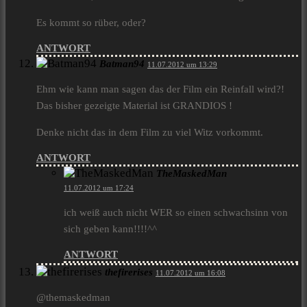
Es kommt so rüber, oder?
ANTWORT
Batman94
11.07.2012 um 13:29
Ehm wie kann man sagen das der Film ein Reinfall wird?!
Das bisher gezeigte Material ist GRANDIOS !
Denke nicht das in dem Film zu viel Witz vorkommt.
ANTWORT
TheMaskedMan
11.07.2012 um 17:24
ich weiß auch nicht WER so einen schwachsinn von
sich geben kann!!!!^^
ANTWORT
thefirerises
11.07.2012 um 16:08
@themaskedman