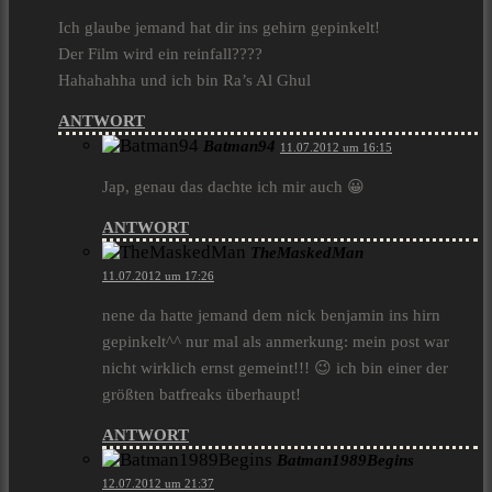
Ich glaube jemand hat dir ins gehirn gepinkelt!
Der Film wird ein reinfall????
Hahahahha und ich bin Ra’s Al Ghul
ANTWORT
Batman94
11.07.2012 um 16:15
Jap, genau das dachte ich mir auch 😀
ANTWORT
TheMaskedMan
11.07.2012 um 17:26
nene da hatte jemand dem nick benjamin ins hirn
gepinkelt^^ nur mal als anmerkung: mein post war
nicht wirklich ernst gemeint!!! 😉 ich bin einer der
größten batfreaks überhaupt!
ANTWORT
Batman1989Begins
12.07.2012 um 21:37