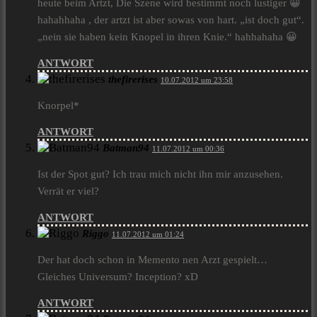
heute beim Artzt, Die Szene wird bestimmt noch lustiger 😀
hahahhaha , der artzt ist aber sowas von hart. „ist doch gut“.
„nein sie haben kein Knopel in ihren Knie.“ hahhahaha 😀
ANTWORT
thefirerises
10.07.2012 um 23:58
Knorpel*
ANTWORT
Batman94
11.07.2012 um 00:36
Ist der Spot gut? Ich trau mich nicht ihn mir anzusehen.
Verrät er viel?
ANTWORT
Riggo
11.07.2012 um 01:24
Der hat doch schon in Memento nen Arzt gespielt…
Gleiches Universum? Inception? xD
ANTWORT