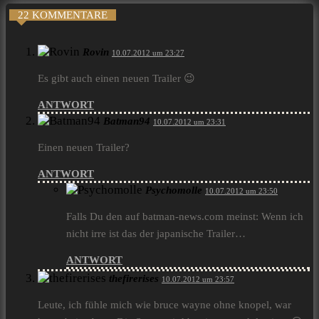
22 KOMMENTARE
Rovin
10.07.2012 um 23:27
Es gibt auch einen neuen Trailer 😉
ANTWORT
Batman94
10.07.2012 um 23:31
Einen neuen Trailer?
ANTWORT
Psychomolle
10.07.2012 um 23:50
Falls Du den auf batman-news.com meinst: Wenn ich
nicht irre ist das der japanische Trailer…
ANTWORT
thefirerises
10.07.2012 um 23:57
Leute, ich fühle mich wie bruce wayne ohne knopel, war