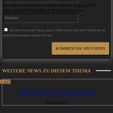
Sie haben eine falsche E-Mail-Adresse eingegeben!
Bitte geben Sie hier Ihre E-Mail-Adresse ein
Website:
Speichern Sie meinen Namen, meine E-Mail-Adresse und meine Website für den
nächsten Kommentar in diesem Browser.
WEITERE NEWS ZU DIESEM THEMA
TCAST
BatCast #226 – Viel Lehm um nichts?
01.08.2026
0