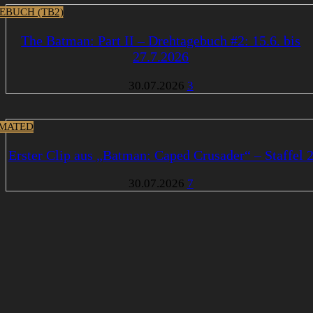
EBUCH (TB2)
The Batman: Part II – Drehtagebuch #2: 15.6. bis
27.7.2026
30.07.2026
3
MATED
Erster Clip aus „Batman: Caped Crusader“ – Staffel 
30.07.2026
7