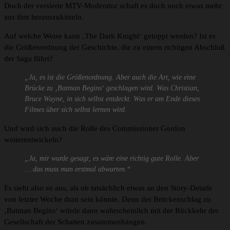
Doch der versierte MTV-Moderator schaft es doch noch etwas mehr
aus ihm herauszukitzeln.
Auf welche Weise kann ‚The Dark Knight‘ getoppt werden? Ist es
die Größenordnung der Geschichte, die zu einem richtigen Abschluß
der Saga führt?
„Ja, es ist die Größenordnung. Aber auch die Art, wie eine
Brücke zu ‚Batman Begins‘ geschlagen wird. Was Christian,
Bruce Wayne, in sich selbst entdeckt. Was er am Ende dieses
Filmes über sich selbst lernen wird.
Und wird sich auch die Rolle des Commissioner Gordon
weiterentwickeln?
„Ja, mir wurde gesagt, es wäre eine richtig gute Rolle. Aber
… das muss man erstmal abwarten.“
Es sieht also so aus, als ob tatsächlich etwas an den Story-Details
von letzter Woche dran sein könnte. Denn der Brückenschlag zu
‚Batman Begins‘ würde dann wahrscheinlich mit der Rückkehr der
Gesellschaft der Schatten zusammenhängen.