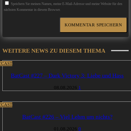
Speichern Sie meinen Namen, meine E-Mail-Adresse und meine Website für den
nächsten Kommentar in diesem Browser.
WEITERE NEWS ZU DIESEM THEMA
TCAST
BatCast #227 – Dark Victory 3: Liebe und Hass
08.08.2026
1
TCAST
BatCast #226 – Viel Lehm um nichts?
01.08.2026
0