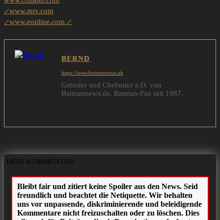
www.collider.com
www.mtv.com
www.eonline.com
BERND
https://www.batmannews.de
Gründer und Chefautor a.D. von
Batmannews.de. Batman-Fan seit 1987.
DEIN KOMMENTAR: