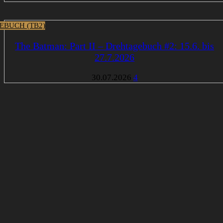
EBUCH (TB2)
The Batman: Part II – Drehtagebuch #2: 15.6. bis
27.7.2026
30.07.2026
4