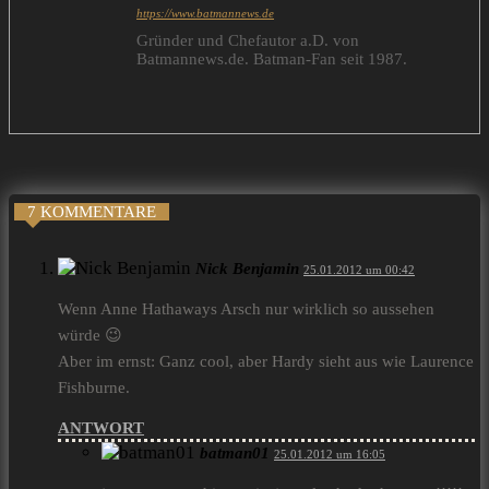
https://www.batmannews.de
Gründer und Chefautor a.D. von
Batmannews.de. Batman-Fan seit 1987.
7 KOMMENTARE
Nick Benjamin
25.01.2012 um 00:42
Wenn Anne Hathaways Arsch nur wirklich so aussehen
würde 😉
Aber im ernst: Ganz cool, aber Hardy sieht aus wie Laurence
Fishburne.
ANTWORT
batman01
25.01.2012 um 16:05