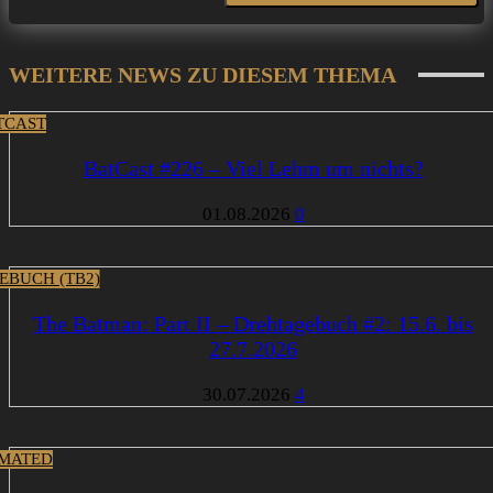
WEITERE NEWS ZU DIESEM THEMA
TCAST
BatCast #226 – Viel Lehm um nichts?
01.08.2026
0
EBUCH (TB2)
The Batman: Part II – Drehtagebuch #2: 15.6. bis
27.7.2026
30.07.2026
4
MATED