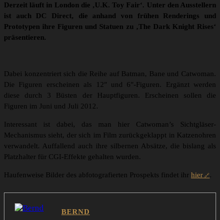
Derzeit läuft in London die ‚U.K. Toy Fair‘. Unter den Ausstellern
ist auch DC Direct, die anhand von frühen Renderings und
Prototypen ihre Figuren und Statuen zu ‚The Dark Knight Rises‘
präsentieren.
Dabei konzentriert sich die Reihe auf Batman, Bane und Catwoman.
Die Figuren erscheinen als 12″ und 6″-Figuren. Ergänzt werden
diese durch 3 Büsten der Hauptfiguren. Erscheinen sollen die
Figuren im Juni und Juli 2012.
Interessant ist dabei, das man hier Catwoman’s Sichtgläser-
Mechanismus sieht, der sich im Film zurückgeklappt in Katzenohren
verwandelt. Auffallend auch ihre silbernen Absätze, die bislang als
Platzhalter für CGI-Effekte gehalten wurden.
Haufenweise Bilder des abfotografierten Prospekts findet ihr
hier
.
BERND