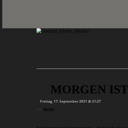
MORGEN IST
Freitag, 17. September 2021 @ 21:27
von
Marian
Nananananananananananananananana …. Samstag! Ja genau, morge