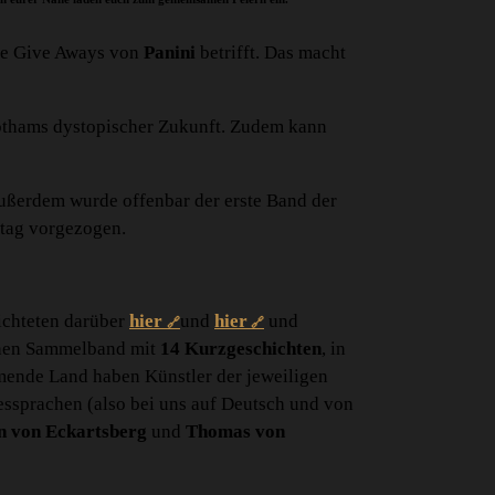
 die Give Aways von
Panini
betrifft. Das macht
thams dystopischer Zukunft. Zudem kann
Außerdem wurde offenbar der erste Band der
tag vorgezogen.
richteten darüber
hier
und
hier
und
nen Sammelband mit
14 Kurzgeschichten
, in
mende Land haben Künstler der jeweiligen
essprachen (also bei uns auf Deutsch und von
n von Eckartsberg
und
Thomas von