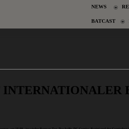
NEWS
RE
BATCAST
 INTERNATIONALER
n, am 18.09., ist wieder Batman-Tag. Das heißt, DC Comics, Panini und der Comicshop in