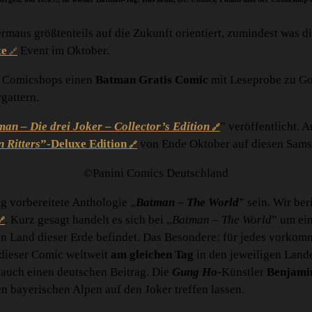
dermaus größtenteils auf die Zukunft orientiert, zumindest was
te
Event im Oktober.
en Comicshops einen
Batman Gratis Comic
mit Leseprobe zu Go
gattern.
an – Die drei Joker – Collector’s Edition
” veröffentlicht. 
 Ritters
”-Deluxe Edition
von Ende Oktober auf diesen Sams
©Panini Comics Deutschland
ag vorbereitete Anthologie „
Batman – The World
” sein. Wir be
. Kurz gesagt handelt es sich bei „
Batman – The World
” um ei
en Land dieser Erde befindet. Das Besondere: für jedes vorkom
 dieser Comic weltweit
am gleichen Tag
in den jeweiligen Land
s auch einen deutschen Beitrag. Die
Gung Ho
-Künstler
Benjami
 bayerischen Alpen auf den Joker treffen lassen.