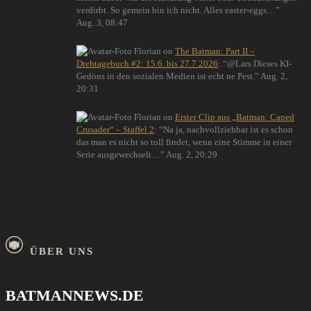
verdirbt. So gemein bin ich nicht. Alles easter-eggs…
”
Aug. 3, 08:47
Florian
on
The Batman: Part II –
Drehtagebuch #2: 15.6. bis 27.7.2026
: “
@Lars Dieses KI-
Gedöns in den sozialen Medien ist echt ne Pest.
”
Aug. 2,
20:31
Florian
on
Erster Clip aus „Batman: Caped
Crusader“ – Staffel 2
: “
Na ja, nachvollziehbar ist es schon
das man es nicht so toll findet, wenn eine Stimme in einer
Serie ausgewechselt…
”
Aug. 2, 20:29
ÜBER UNS
BATMANNEWS.DE