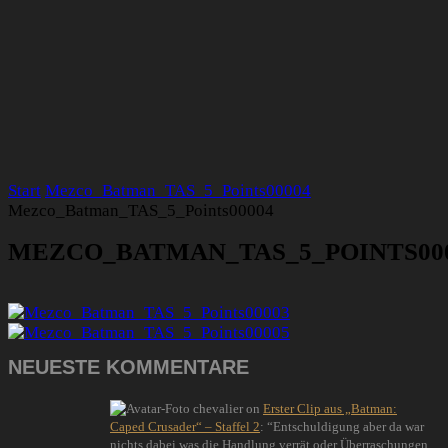
Start
Mezco_Batman_TAS_5_Points00004
Mezco_Batman_TAS_5_Points00004
MEZCO_BATMAN_TAS_5_POINTS00
NEUESTE KOMMENTARE
chevalier
on
Erster Clip aus „Batman:
Caped Crusader“ – Staffel 2
: “
Entschuldigung aber da war
nichts dabei was die Handlung verrät oder Überraschungen