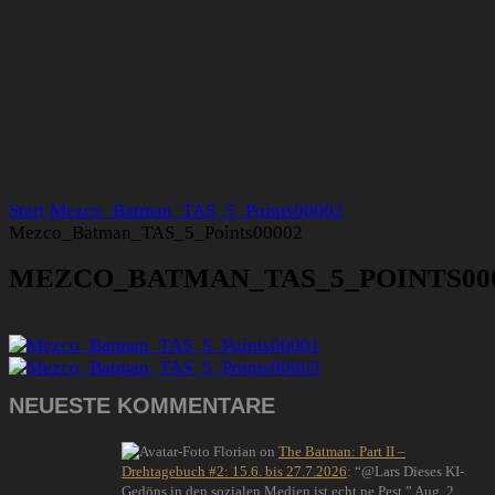
Start
Mezco_Batman_TAS_5_Points00002
Mezco_Batman_TAS_5_Points00002
MEZCO_BATMAN_TAS_5_POINTS00
NEUESTE KOMMENTARE
Florian
on
The Batman: Part II –
Drehtagebuch #2: 15.6. bis 27.7.2026
: “
@Lars Dieses KI-
Gedöns in den sozialen Medien ist echt ne Pest.
”
Aug. 2,