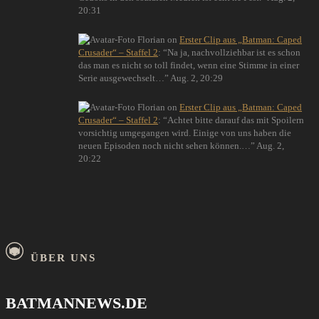
20:31
Florian
on
Erster Clip aus „Batman: Caped
Crusader“ – Staffel 2
: “
Na ja, nachvollziehbar ist es schon
das man es nicht so toll findet, wenn eine Stimme in einer
Serie ausgewechselt…
”
Aug. 2, 20:29
Florian
on
Erster Clip aus „Batman: Caped
Crusader“ – Staffel 2
: “
Achtet bitte darauf das mit Spoilern
vorsichtig umgegangen wird. Einige von uns haben die
neuen Episoden noch nicht sehen können.…
”
Aug. 2,
20:22
ÜBER UNS
BATMANNEWS.DE