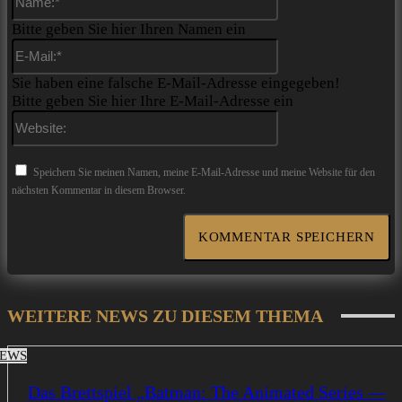
Bitte geben Sie hier Ihren Namen ein
E-
Mail:*
Sie haben eine falsche E-Mail-Adresse eingegeben!
Bitte geben Sie hier Ihre E-Mail-Adresse ein
Website:
Speichern Sie meinen Namen, meine E-Mail-Adresse und meine Website für den
nächsten Kommentar in diesem Browser.
WEITERE NEWS ZU DIESEM THEMA
EWS
Das Brettspiel „Batman: The Animated Series —