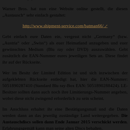
Warner Bros. hat nun eine Website online gestellt, die diesen
„Austausch“ sehr einfach gestaltet:
http://www.shipment-service.com/batman66/
Gebt einfach eure Daten ein, vergesst nicht „Germany“ (bzw.
„Austria“ oder „Swiss“) als euer Heimatland anzugeben und euer
gewünschtes Medium (Blu ray oder DVD) auszuwählen. Gebt
zusätzlich die EAN-Nummer eures jeweiligen Sets an. Diese findet
ihr auf der Rückseite.
Wer im Besitz der Limited Edition ist und sich inzwischen der
aufgeklebten Rückseite entledigt hat, hier die EAN-Nummer:
5051890287410 (Standard Blu ray-Box EAN: 5051890288424). LE-
Besitzer sollten dann auch noch ihre Limitierungs-Nummer angeben,
wobei diese nicht zwingend erforderlich zu sein scheint.
Im Anschluss erhaltet ihr eine Bestätigungsmail und die Daten
werden dann an das jeweilig zuständige Land weitergegeben.
Die
Austauschdiscs sollen dann Ende Januar 2015 verschickt werden.
Erfahrungsgemäß kann man seine alten Discs behalten.