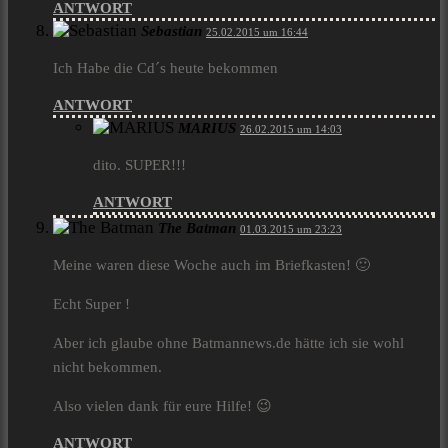
ANTWORT
Sebastian
25.02.2015 um 16:44
Ich Habe die Cd´s heute bekommen
ANTWORT
MARIUS
26.02.2015 um 14:03
dito. SUPER!!!
ANTWORT
The Batman
01.03.2015 um 23:23
Meine waren diese Woche auch im Briefkasten! 🙂
Echt Super !
Aber ich glaube ohne Batmannews.de hätte ich sie wohl
nicht bekommen.
Also vielen dank für eure Hilfe! 😉
ANTWORT