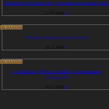
Enemies of Gotham City“ erscheint noch dieses Jahr
27.07.2026
4
ERCHANDISE
Absolute Batman von Hot Toys
29.12.2025
0
ERCHANDISE
1:12 Batwing ’89 von JazzInc. Crowdfunding
erfolgreich!
30.11.2025
8