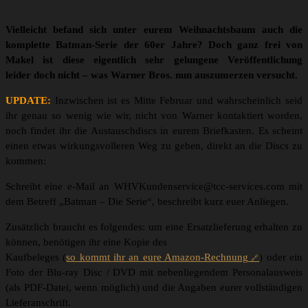
Vielleicht befand sich unter eurem Weihnachtsbaum auch die
komplette Batman-Serie der 60er Jahre? Doch ganz frei von
Makel ist diese eigentlich sehr gelungene Veröffentlichung
leider doch nicht – was Warner Bros. nun auszumerzen versucht.
UPDATE:
Inzwischen ist es Mitte Februar und wahrscheinlich seid
ihr genau so wenig wie wir, nicht von Warner kontaktiert worden,
noch findet ihr die Austauschdiscs in eurem Briefkasten. Es scheint
einen etwas wirkungsvolleren Weg zu geben, direkt an die Discs zu
kommen:
Schreibt eine e-Mail an WHVKundenservice@tcc-services.com mit
dem Betreff „Batman – Die Serie“, beschreibt kurz euer Anliegen.
Zusätzlich braucht es folgendes: um eine Ersatzlieferung erhalten zu
können, benötigen ihr eine Kopie des
Kaufbeleges (
so kommt ihr an eure Amazon-Rechnung
) oder ein
Foto der Blu-ray Disc / DVD mit nebenliegendem Personalausweis
(als PDF-Datei, wenn möglich) und die Angaben eurer vollständigen
Lieferanschrift.