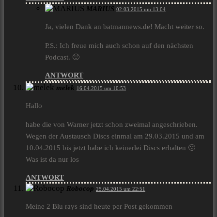
MARIUS
02.03.2015 um 13:04
Ja, vielen Dank an batmannews.de! Macht weiter so.
P.S.: Ich freue mich auch schon auf den nächsten
Podcast. 🙂
ANTWORT
melek
16.04.2015 um 10:53
Hallo
habe die von Warner jetzt schon zweimal angeschrieben.
Wegen der Austausch Discs einmal am 29.03.2015 und am
10.04.2015 bis jetzt habe ich keinerlei Discs erhalten 🙁
Was ist da nur los
ANTWORT
Robocop
25.04.2015 um 22:51
Meine 2 Blu rays sind heute per Post gekommen