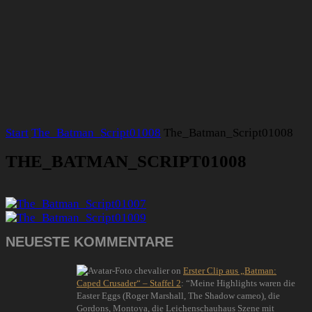
Start
The_Batman_Script01008
The_Batman_Script01008
THE_BATMAN_SCRIPT01008
NEUESTE KOMMENTARE
chevalier
on
Erster Clip aus „Batman:
Caped Crusader“ – Staffel 2
: “
Meine Highlights waren die
Easter Eggs (Roger Marshall, The Shadow cameo), die
Gordons, Montoya, die Leichenschauhaus Szene mit