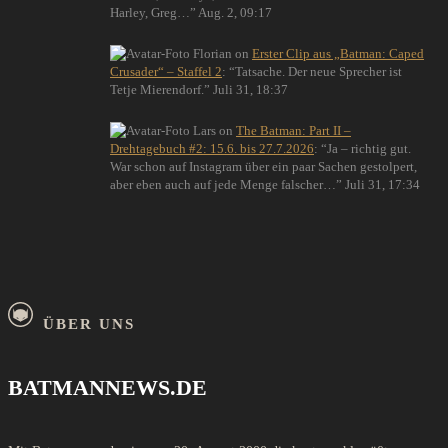
Harley, Greg…
”
Aug. 2, 09:17
Florian
on
Erster Clip aus „Batman: Caped
Crusader“ – Staffel 2
: “
Tatsache. Der neue Sprecher ist
Tetje Mierendorf.
”
Juli 31, 18:37
Lars
on
The Batman: Part II –
Drehtagebuch #2: 15.6. bis 27.7.2026
: “
Ja – richtig gut.
War schon auf Instagram über ein paar Sachen gestolpert,
aber eben auch auf jede Menge falscher…
”
Juli 31, 17:34
ÜBER UNS
BATMANNEWS.DE