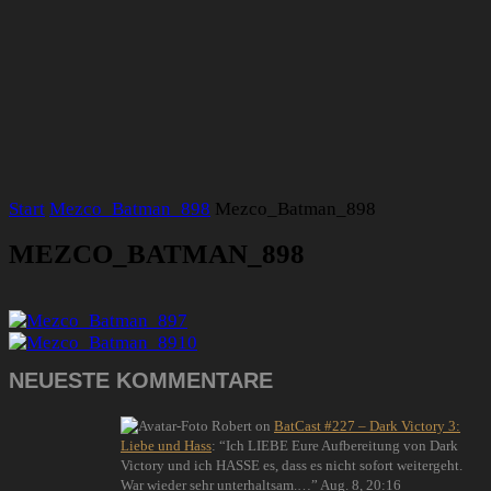
Start
Mezco_Batman_898
Mezco_Batman_898
MEZCO_BATMAN_898
NEUESTE KOMMENTARE
Robert
on
BatCast #227 – Dark Victory 3:
Liebe und Hass
: “
Ich LIEBE Eure Aufbereitung von Dark
Victory und ich HASSE es, dass es nicht sofort weitergeht.
War wieder sehr unterhaltsam.…
”
Aug. 8, 20:16