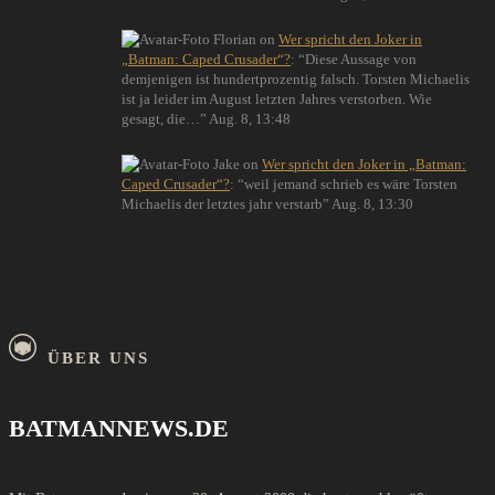
Florian
on
Wer spricht den Joker in
„Batman: Caped Crusader“?
: “
Diese Aussage von
demjenigen ist hundertprozentig falsch. Torsten Michaelis
ist ja leider im August letzten Jahres verstorben. Wie
gesagt, die…
”
Aug. 8, 13:48
Jake
on
Wer spricht den Joker in „Batman:
Caped Crusader“?
: “
weil jemand schrieb es wäre Torsten
Michaelis der letztes jahr verstarb
”
Aug. 8, 13:30
ÜBER UNS
BATMANNEWS.DE