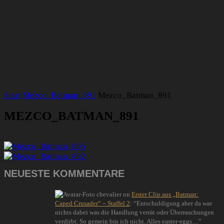
Start
Mezco_Batman_891
Mezco_Batman_891
MEZCO_BATMAN_891
NEUESTE KOMMENTARE
chevalier
on
Erster Clip aus „Batman:
Caped Crusader“ – Staffel 2
: “
Entschuldigung aber da war
nichts dabei was die Handlung verrät oder Überraschungen
verdirbt. So gemein bin ich nicht. Alles easter-eggs…
”