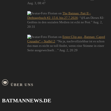
Aug. 3, 08:47
Florian
on
The Batman: Part II –
Drehtagebuch #2: 15.6. bis 27.7.2026
: “
@Lars Dieses KI-
Gedöns in den sozialen Medien ist echt ne Pest.
”
Aug. 2,
20:31
Florian
on
Erster Clip aus „Batman: Caped
Crusader“ – Staffel 2
: “
Na ja, nachvollziehbar ist es schon
das man es nicht so toll findet, wenn eine Stimme in einer
Serie ausgewechselt…
”
Aug. 2, 20:29
ÜBER UNS
BATMANNEWS.DE