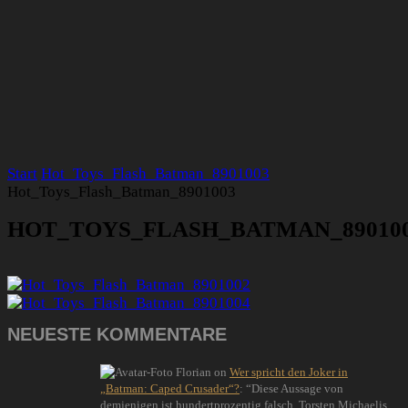
Start
Hot_Toys_Flash_Batman_8901003
Hot_Toys_Flash_Batman_8901003
HOT_TOYS_FLASH_BATMAN_89010
NEUESTE KOMMENTARE
Florian
on
Wer spricht den Joker in
„Batman: Caped Crusader“?
: “
Diese Aussage von
demjenigen ist hundertprozentig falsch. Torsten Michaelis