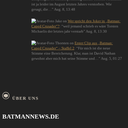
ist ja leider im August letzten Jahres verstorben. Wie
gesagt, die…
”
Aug. 8, 13:48
Jake
on
Wer spricht den Joker in „Batman:
Caped Crusader“?
: “
weil jemand schrieb es wäre Torsten
Michaelis der letztes jahr verstarb
”
Aug. 8, 13:30
Thorsten
on
Erster Clip aus „Batman:
Caped Crusader“ – Staffel 2
: “
Für mich ist die neue
Stimme eine Bereicherung. Klar, man ist David Nathan
gewohnt aber mich hat seine Stimme und…
”
Aug. 5, 01:27
ÜBER UNS
BATMANNEWS.DE