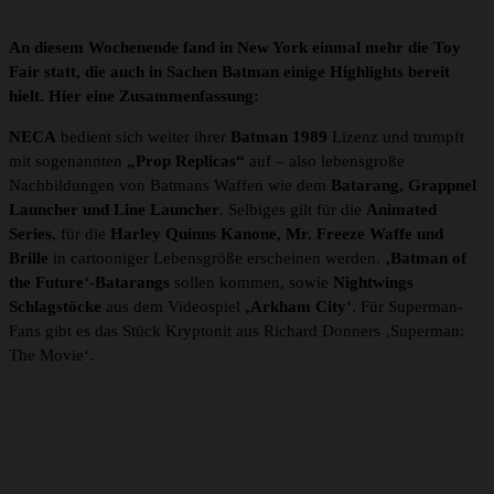
An diesem Wochenende fand in New York einmal mehr die Toy
Fair statt, die auch in Sachen Batman einige Highlights bereit
hielt. Hier eine Zusammenfassung:
NECA
bedient sich weiter ihrer
Batman 1989
Lizenz und trumpft
mit sogenannten
„Prop Replicas“
auf – also lebensgroße
Nachbildungen von Batmans Waffen wie dem
Batarang, Grappnel
Launcher und Line Launcher
. Selbiges gilt für die
Animated
Series
, für die
Harley Quinns Kanone, Mr. Freeze Waffe und
Brille
in cartooniger Lebensgröße erscheinen werden.
‚Batman of
the Future‘-Batarangs
sollen kommen, sowie
Nightwings
Schlagstöcke
aus dem Videospiel
‚Arkham City‘
. Für Superman-
Fans gibt es das Stück Kryptonit aus Richard Donners ‚Superman:
The Movie‘.