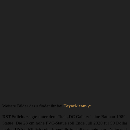
Weitere Bilder dazu findet ihr bei
Toyark.com
DST Solicits
zeigte unter dem Titel „DC Gallery“ eine Batman 1989-
Statue. Die 28 cm hohe PVC-Statue soll Ende Juli 2020 für 50 Dollar
in den USA erhältlich sein. Ebenfalls im Juli erscheint zur ‚Animated