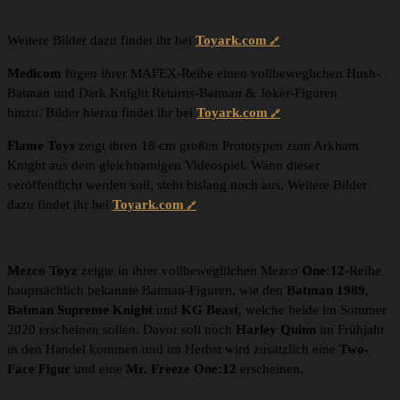
Weitere Bilder dazu findet ihr bei
Toyark.com
Medicom
fügen ihrer MAFEX-Reihe einen vollbeweglichen Hush-
Batman und Dark Knight Returns-Batman & Joker-Figuren
hinzu. Bilder hierzu findet ihr bei
Toyark.com
Flame Toys
zeigt ihren 18 cm großen Prototypen zum Arkham
Knight aus dem gleichnamigen Videospiel. Wann dieser
veröffentlicht werden soll, steht bislang noch aus. Weitere Bilder
dazu findet ihr bei
Toyark.com
Mezco Toyz
zeigte in ihrer vollbewegliichen Mezco
One:12
-Reihe
hauptsächlich bekannte Batman-Figuren, wie den
Batman 1989
,
Batman Supreme Knight
und
KG Beast
, welche beide im Sommer
2020 erscheinen sollen. Davor soll noch
Harley Quinn
im Frühjahr
in den Handel kommen und im Herbst wird zusätzlich eine
Two-
Face Figur
und eine
Mr. Freeze One:12
erscheinen.