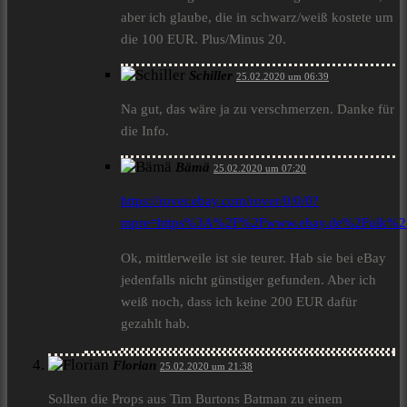
aber ich glaube, die in schwarz/weiß kostete um
die 100 EUR. Plus/Minus 20.
Schiller
25.02.2020 um 06:39
Na gut, das wäre ja zu verschmerzen. Danke für
die Info.
Bämä
25.02.2020 um 07:20
https://rover.ebay.com/rover/0/0/0?
mpre=https%3A%2F%2Fwww.ebay.de%2Fulk%2
Ok, mittlerweile ist sie teurer. Hab sie bei eBay
jedenfalls nicht günstiger gefunden. Aber ich
weiß noch, dass ich keine 200 EUR dafür
gezahlt hab.
Florian
25.02.2020 um 21:38
Sollten die Props aus Tim Burtons Batman zu einem