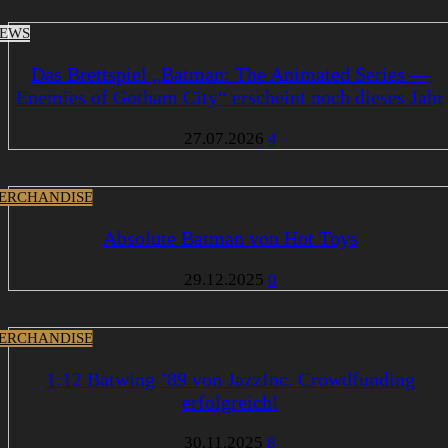
EWS
Das Brettspiel „Batman: The Animated Series —
Enemies of Gotham City“ erscheint noch dieses Jahr
27.07.2026
4
ERCHANDISE
Absolute Batman von Hot Toys
29.12.2025
0
ERCHANDISE
1:12 Batwing ’89 von JazzInc. Crowdfunding
erfolgreich!
30.11.2025
8