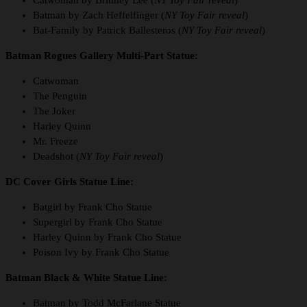
Catwoman by Brittney Lee (
NY Toy Fair reveal
)
Batman by Zach Heffelfinger (
NY Toy Fair reveal
)
Bat-Family by Patrick Ballesteros (
NY Toy Fair reveal
)
Batman Rogues Gallery Multi-Part Statue:
Catwoman
The Penguin
The Joker
Harley Quinn
Mr. Freeze
Deadshot (
NY Toy Fair reveal
)
DC Cover Girls Statue Line:
Batgirl by Frank Cho Statue
Supergirl by Frank Cho Statue
Harley Quinn by Frank Cho Statue
Poison Ivy by Frank Cho Statue
Batman Black & White Statue Line:
Batman by Todd McFarlane Statue