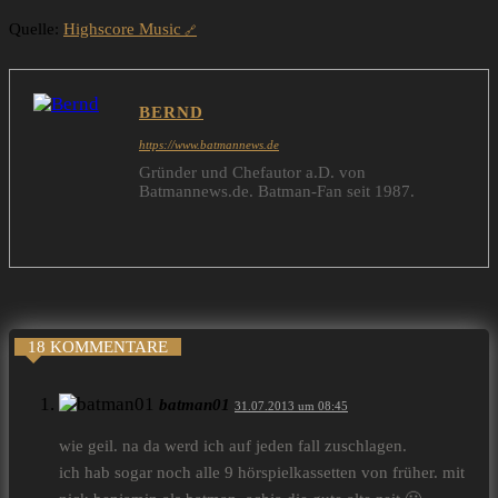
Quelle:
Highscore Music
BERND
https://www.batmannews.de
Gründer und Chefautor a.D. von
Batmannews.de. Batman-Fan seit 1987.
18 KOMMENTARE
batman01
31.07.2013 um 08:45
wie geil. na da werd ich auf jeden fall zuschlagen.
ich hab sogar noch alle 9 hörspielkassetten von früher. mit