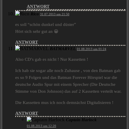
ANTWORT
Rico
31.07.2013 um 21:50
es soll “schön dunkel und düster”
Hört sich sehr gut an 😀
ANTWORT
BATMARVEL
01.08.2013 um 01:24
Also CD’s gab es nicht ! Nur Kassetten !
Ich hab sie sogar alle noch Zuhause , von den Batman gab
es so 9 Folgen und das Batman Forever Hörspiel war die
deutsche Audio Spur mit einem Sprecher (Die Deutsche
Stimme von Don Johnson) das auf 2 Kassetten verteilt war.
Die Kassetten mus ich noch demnächst Digitalisieren !
ANTWORT
Captain Harlock
01.08.2013 um 12:20