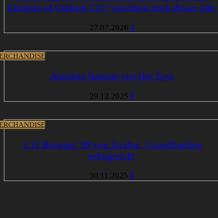
Enemies of Gotham City“ erscheint noch dieses Jahr
27.07.2026
4
ERCHANDISE
Absolute Batman von Hot Toys
29.12.2025
0
ERCHANDISE
1:12 Batwing ’89 von JazzInc. Crowdfunding
erfolgreich!
30.11.2025
8