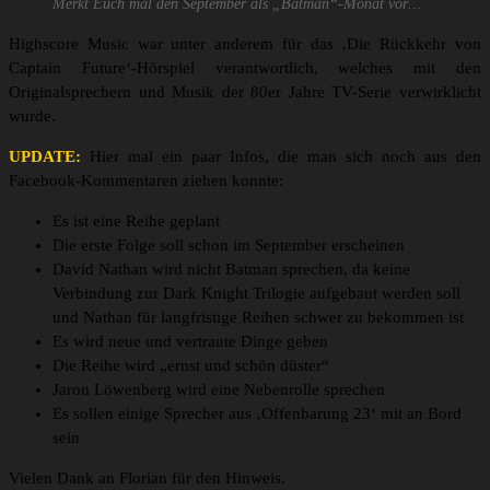
Merkt Euch mal den September als „Batman“-Monat vor…
Highscore Music war unter anderem für das ‚Die Rückkehr von
Captain Future‘-Hörspiel verantwortlich, welches mit den
Originalsprechern und Musik der 80er Jahre TV-Serie verwirklicht
wurde.
UPDATE:
Hier mal ein paar Infos, die man sich noch aus den
Facebook-Kommentaren ziehen konnte:
Es ist eine Reihe geplant
Die erste Folge soll schon im September erscheinen
David Nathan wird nicht Batman sprechen, da keine
Verbindung zur Dark Knight Trilogie aufgebaut werden soll
und Nathan für langfristige Reihen schwer zu bekommen ist
Es wird neue und vertraute Dinge geben
Die Reihe wird „ernst und schön düster“
Jaron Löwenberg wird eine Nebenrolle sprechen
Es sollen einige Sprecher aus ‚Offenbarung 23‘ mit an Bord
sein
Vielen Dank an Florian für den Hinweis.