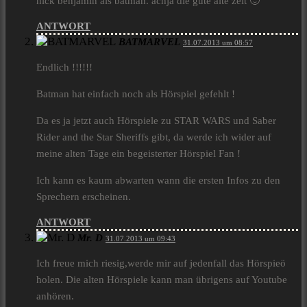
nick benjamin als batman. achja die gute alte zeit 🙂
ANTWORT
BATMARVEL
31.07.2013 um 08:57
Endlich !!!!!!
Batman hat einfach noch als Hörspiel gefehlt !
Da es ja jetzt auch Hörspiele zu STAR WARS und Saber
Rider and the Star Sheriffs gibt, da werde ich wider auf
meine alten Tage ein begeisterter Hörspiel Fan !
Ich kann es kaum abwarten wann die ersten Infos zu den
Sprechern erscheinen.
ANTWORT
Mr. D
31.07.2013 um 09:43
Ich freue mich riesig,werde mir auf jedenfall das Hörspieö
holen. Die alten Hörspiele kann man übrigens auf Youtube
anhören.