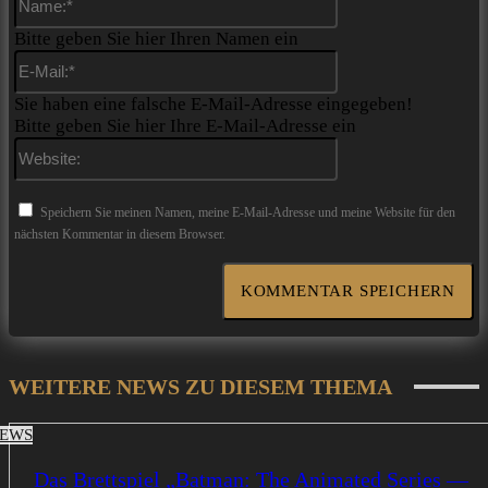
Bitte geben Sie hier Ihren Namen ein
E-
Mail:*
Sie haben eine falsche E-Mail-Adresse eingegeben!
Bitte geben Sie hier Ihre E-Mail-Adresse ein
Website:
Speichern Sie meinen Namen, meine E-Mail-Adresse und meine Website für den
nächsten Kommentar in diesem Browser.
WEITERE NEWS ZU DIESEM THEMA
EWS
Das Brettspiel „Batman: The Animated Series —