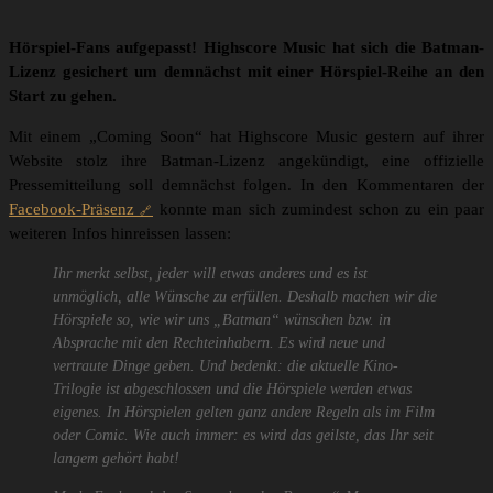
Hörspiel-Fans aufgepasst! Highscore Music hat sich die Batman-
Lizenz gesichert um demnächst mit einer Hörspiel-Reihe an den
Start zu gehen.
Mit einem „Coming Soon“ hat Highscore Music gestern auf ihrer
Website stolz ihre Batman-Lizenz angekündigt, eine offizielle
Pressemitteilung soll demnächst folgen. In den Kommentaren der
Facebook-Präsenz
konnte man sich zumindest schon zu ein paar
weiteren Infos hinreissen lassen:
Ihr merkt selbst, jeder will etwas anderes und es ist
unmöglich, alle Wünsche zu erfüllen. Deshalb machen wir die
Hörspiele so, wie wir uns „Batman“ wünschen bzw. in
Absprache mit den Rechteinhabern. Es wird neue und
vertraute Dinge geben. Und bedenkt: die aktuelle Kino-
Trilogie ist abgeschlossen und die Hörspiele werden etwas
eigenes. In Hörspielen gelten ganz andere Regeln als im Film
oder Comic. Wie auch immer: es wird das geilste, das Ihr seit
langem gehört habt!