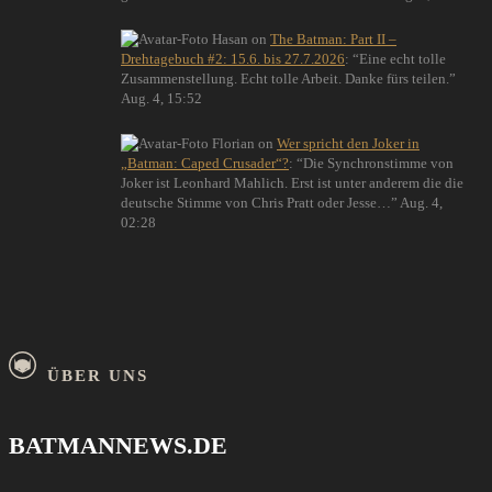
Hasan
on
The Batman: Part II –
Drehtagebuch #2: 15.6. bis 27.7.2026
: “
Eine echt tolle
Zusammenstellung. Echt tolle Arbeit. Danke fürs teilen.
”
Aug. 4, 15:52
Florian
on
Wer spricht den Joker in
„Batman: Caped Crusader“?
: “
Die Synchronstimme von
Joker ist Leonhard Mahlich. Erst ist unter anderem die die
deutsche Stimme von Chris Pratt oder Jesse…
”
Aug. 4,
02:28
ÜBER UNS
BATMANNEWS.DE