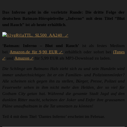
Das Inferno geht in die vorletzte Runde: Die dritte Folge der
deutschen Batman-Hörspielreihe „Inferno“ mit dem Titel “Blut
und Rauch” ist ab heute erhältlich.
‘Batman: Inferno – Blut und Rauch’
ist als festes Medium
bei
Amazon.de für 9,90 EUR
erhältlich oder sofort bei
iTunes
und
Amazon
für 5,99 EUR als MP3-Download zu laden.
Die Schlinge um Batmans Hals zieht sich zu und sein Handeln wird
immer undurchsichtiger. Ist er ein Familien- und Polizistenmörder?
Alle scheinen sich gegen ihn zu stellen, Bürger, Presse, Polizei und
Feuerwehr sehen in ihm nicht mehr den Helden, der so viel für
Gotham City getan hat. Während die gesamte Stadt Jagd auf den
dunklen Ritter macht, scheinen der Joker und Enfer ihre grausamen
Pläne unaufhaltsam in die Tat umsetzen zu können!
Teil 4 mit dem Titel ‘Dantes Inferno’ erscheint im Februar.