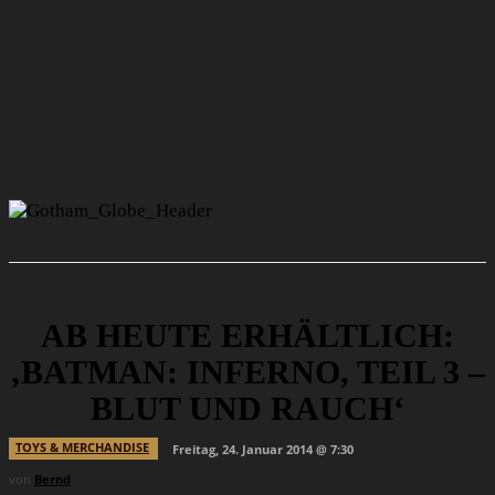
AB HEUTE ERHÄLTLICH:
‚BATMAN: INFERNO, TEIL 3 –
BLUT UND RAUCH‘
TOYS & MERCHANDISE
Freitag, 24. Januar 2014 @ 7:30
von
Bernd