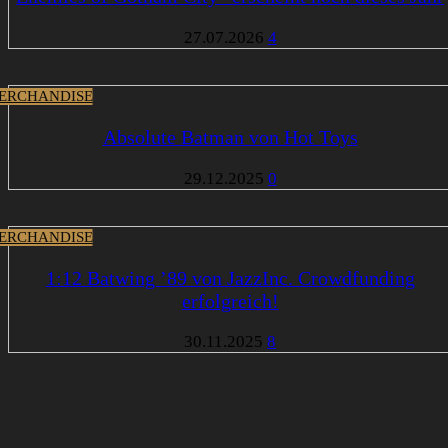
27.07.2026
4
ERCHANDISE
Absolute Batman von Hot Toys
29.12.2025
0
ERCHANDISE
1:12 Batwing ’89 von JazzInc. Crowdfunding
erfolgreich!
30.11.2025
8