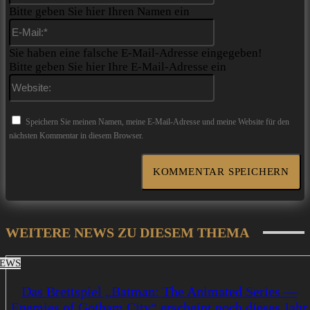
Bitte geben Sie hier Ihren Namen ein
E-
Mail:*
Sie haben eine falsche E-Mail-Adresse eingegeben!
Bitte geben Sie hier Ihre E-Mail-Adresse ein
Website:
Speichern Sie meinen Namen, meine E-Mail-Adresse und meine Website für den
nächsten Kommentar in diesem Browser.
WEITERE NEWS ZU DIESEM THEMA
EWS
Das Brettspiel „Batman: The Animated Series —
Enemies of Gotham City“ erscheint noch dieses Jahr