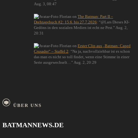
Aug. 3, 08:47
Florian
on
The Batman: Part II –
Drehtagebuch #2: 15.6. bis 27.7.2026
: “
@Lars Dieses KI-
Gedöns in den sozialen Medien ist echt ne Pest.
”
Aug. 2,
20:31
Florian
on
Erster Clip aus „Batman: Caped
Crusader“ – Staffel 2
: “
Na ja, nachvollziehbar ist es schon
das man es nicht so toll findet, wenn eine Stimme in einer
Serie ausgewechselt…
”
Aug. 2, 20:29
ÜBER UNS
BATMANNEWS.DE