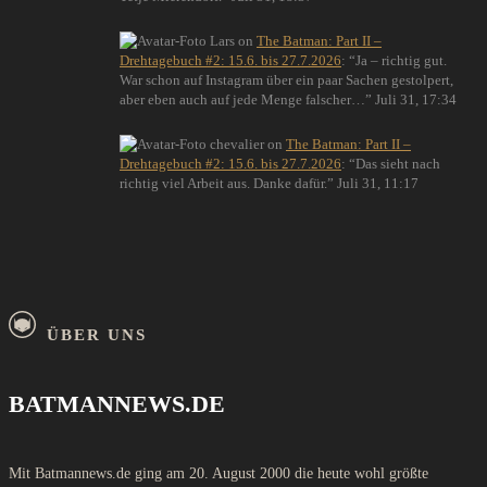
Lars
on
The Batman: Part II –
Drehtagebuch #2: 15.6. bis 27.7.2026
: “
Ja – richtig gut.
War schon auf Instagram über ein paar Sachen gestolpert,
aber eben auch auf jede Menge falscher…
”
Juli 31, 17:34
chevalier
on
The Batman: Part II –
Drehtagebuch #2: 15.6. bis 27.7.2026
: “
Das sieht nach
richtig viel Arbeit aus. Danke dafür.
”
Juli 31, 11:17
ÜBER UNS
BATMANNEWS.DE
Mit Batmannews.de ging am 20. August 2000 die heute wohl größte