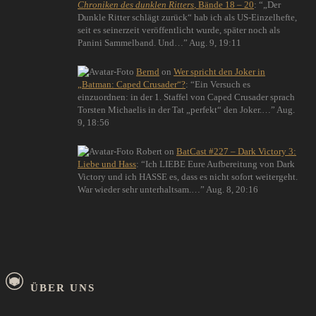
Chroniken des dunklen Ritters
, Bände 18 – 20
: “
„Der
Dunkle Ritter schlägt zurück“ hab ich als US-Einzelhefte,
seit es seinerzeit veröffentlicht wurde, später noch als
Panini Sammelband. Und…
”
Aug. 9, 19:11
Bernd
on
Wer spricht den Joker in
„Batman: Caped Crusader“?
: “
Ein Versuch es
einzuordnen: in der 1. Staffel von Caped Crusader sprach
Torsten Michaelis in der Tat „perfekt“ den Joker.…
”
Aug.
9, 18:56
Robert
on
BatCast #227 – Dark Victory 3:
Liebe und Hass
: “
Ich LIEBE Eure Aufbereitung von Dark
Victory und ich HASSE es, dass es nicht sofort weitergeht.
War wieder sehr unterhaltsam.…
”
Aug. 8, 20:16
ÜBER UNS