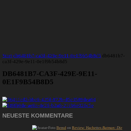
Start
db6481b7-ca3f-429e-9e11-0e1f9b54b8d5
db6481b7-
ca3f-429e-9e11-0e1f9b54b8d5
DB6481B7-CA3F-429E-9E11-
0E1F9B54B8D5
NEUESTE KOMMENTARE
Bernd
on
Review: Hachettes
Batman: Die