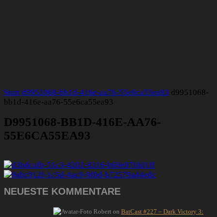
Start
d9951068-bb1d-416e-aa76-55e6ca55ea93
d9951068-
bb1d-416e-aa76-55e6ca55ea93
D9951068-BB1D-416E-AA76-
55E6CA55EA93
NEUESTE KOMMENTARE
Robert
on
BatCast #227 – Dark Victory 3: