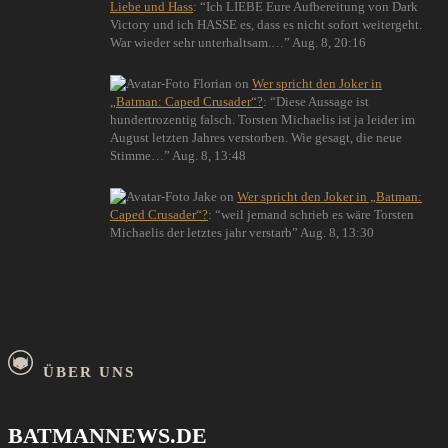
Liebe und Hass
: “
Ich LIEBE Eure Aufbereitung von Dark
Victory und ich HASSE es, dass es nicht sofort weitergeht.
War wieder sehr unterhaltsam.…
”
Aug. 8, 20:16
Florian
on
Wer spricht den Joker in
„Batman: Caped Crusader“?
: “
Diese Aussage ist
hundertrozentig falsch. Torsten Michaelis ist ja leider im
August letzten Jahres verstorben. Wie gesagt, die neue
Stimme…
”
Aug. 8, 13:48
Jake
on
Wer spricht den Joker in „Batman:
Caped Crusader“?
: “
weil jemand schrieb es wäre Torsten
Michaelis der letztes jahr verstarb
”
Aug. 8, 13:30
ÜBER UNS
BATMANNEWS.DE