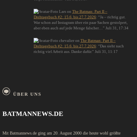
Lars
on
The Batman: Part II –
Drehtagebuch #2: 15.6. bis 27.7.2026
: “
Ja – richtig gut.
War schon auf Instagram über ein paar Sachen gestolpert,
aber eben auch auf jede Menge falscher…
”
Juli 31, 17:34
chevalier
on
The Batman: Part II –
Drehtagebuch #2: 15.6. bis 27.7.2026
: “
Das sieht nach
richtig viel Arbeit aus. Danke dafür.
”
Juli 31, 11:17
ÜBER UNS
BATMANNEWS.DE
Mit Batmannews.de ging am 20. August 2000 die heute wohl größte