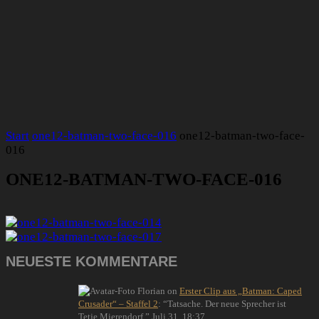
Start
one12-batman-two-face-016
one12-batman-two-face-
016
ONE12-BATMAN-TWO-FACE-016
NEUESTE KOMMENTARE
Florian
on
Erster Clip aus „Batman: Caped
Crusader“ – Staffel 2
: “
Tatsache. Der neue Sprecher ist
Tetje Mierendorf.
”
Juli 31, 18:37