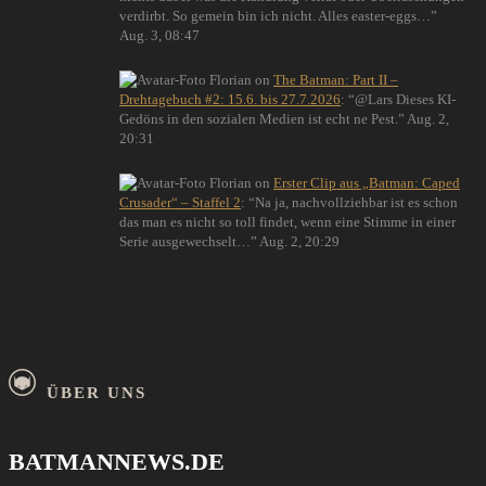
verdirbt. So gemein bin ich nicht. Alles easter-eggs…
”
Aug. 3, 08:47
Florian
on
The Batman: Part II –
Drehtagebuch #2: 15.6. bis 27.7.2026
: “
@Lars Dieses KI-
Gedöns in den sozialen Medien ist echt ne Pest.
”
Aug. 2,
20:31
Florian
on
Erster Clip aus „Batman: Caped
Crusader“ – Staffel 2
: “
Na ja, nachvollziehbar ist es schon
das man es nicht so toll findet, wenn eine Stimme in einer
Serie ausgewechselt…
”
Aug. 2, 20:29
ÜBER UNS
BATMANNEWS.DE