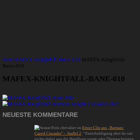
Start
MAFEX-Knightfall-Bane-010
MAFEX-Knightfall-
Bane-010
MAFEX-KNIGHTFALL-BANE-010
NEUESTE KOMMENTARE
chevalier
on
Erster Clip aus „Batman:
Caped Crusader“ – Staffel 2
: “
Entschuldigung aber da war
nichts dabei was die Handlung verrät oder Überraschungen