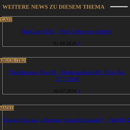
WEITERE NEWS ZU DIESEM THEMA
TCAST
BatCast #226 – Viel Lehm um nichts?
01.08.2026
0
EBUCH (TB2)
The Batman: Part II – Drehtagebuch #2: 15.6. bis
27.7.2026
30.07.2026
3
MATED
Erster Clip aus „Batman: Caped Crusader“ – Staffel 