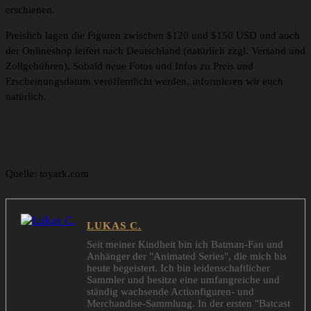
erschienen.
Preislich lagen die Figuren zwischen $120 und $150 USD und auch
der Onlineshop leifert nach Deutschland (natürlich zzgl. Versand und
Zollgebühren). Sobald neue Fotos und Infos zu Preis und
Erscheinungsdatum veröffentlicht werden, informieren wir euch
natürlich.
Quelle: toyark.com
LUKAS C.
Seit meiner Kindheit bin ich Batman-Fan und
Anhänger der "Animated Series", die mich bis
heute begeistert. Ich bin leidenschaftlicher
Sammler und besitze eine umfangreiche und
ständig wachsende Actionfiguren- und
Merchandise-Sammlung. In der ersten "Batcast