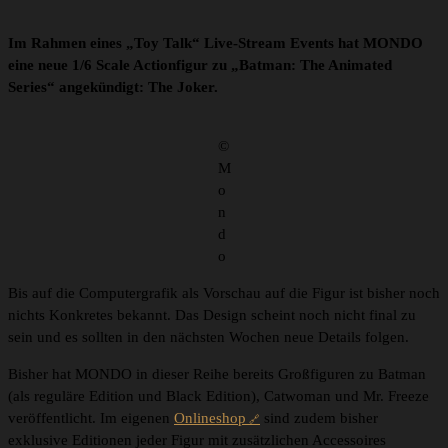
Im Rahmen eines „Toy Talk“ Live-Stream Events hat MONDO
eine neue 1/6 Scale Actionfigur zu „Batman: The Animated
Series“ angekündigt: The Joker.
©
M
o
n
d
o
Bis auf die Computergrafik als Vorschau auf die Figur ist bisher noch
nichts Konkretes bekannt. Das Design scheint noch nicht final zu
sein und es sollten in den nächsten Wochen neue Details folgen.
Bisher hat MONDO in dieser Reihe bereits Großfiguren zu Batman
(als reguläre Edition und Black Edition), Catwoman und Mr. Freeze
veröffentlicht. Im eigenen
Onlineshop
sind zudem bisher
exklusive Editionen jeder Figur mit zusätzlichen Accessoires